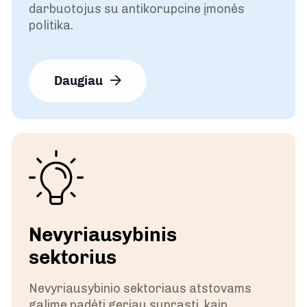
darbuotojus su antikorupcine įmonės
politika.
Daugiau
Nevyriausybinis
sektorius
Nevyriausybinio sektoriaus atstovams
galime padėti geriau suprasti, kaip