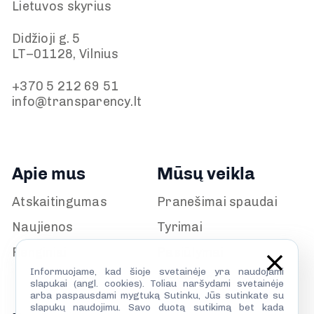
Lietuvos skyrius
Didžioji g. 5
LT–01128, Vilnius
+370 5 212 69 51
info@transparency.lt
Apie mus
Mūsų veikla
Atskaitingumas
Pranešimai spaudai
Naujienos
Tyrimai
Renginiai
Pasiūlymai
Informuojame, kad šioje svetainėje yra naudojami
Kalendorius
slapukai (angl. cookies). Toliau naršydami svetainėje
arba paspausdami mygtuką Sutinku, Jūs sutinkate su
slapukų naudojimu. Savo duotą sutikimą bet kada