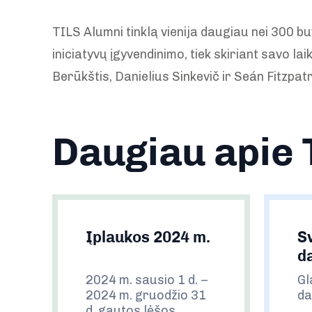
TILS Alumni tinklą vienija daugiau nei 300 bu
iniciatyvų įgyvendinimo, tiek skiriant savo 
Berūkštis, Danielius Sinkevič ir Seán Fitzpat
Daugiau apie 
Įplaukos 2024 m.
S
d
2024 m. sausio 1 d. –
Gl
2024 m. gruodžio 31
da
d. gautos lėšos.