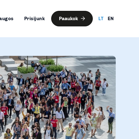
augos
Prisijunk
Paaukok
LT
EN