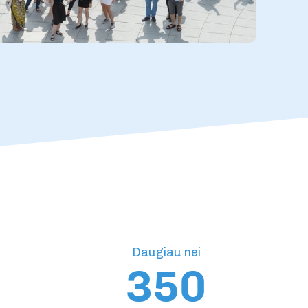
Daugiau nei
350