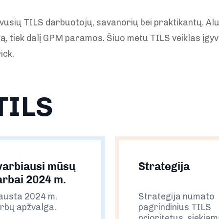
vusių TILS darbuotojų, savanorių bei praktikantų. Alum
laiką, tiek dalį GPM paramos. Šiuo metu TILS veiklas į
rick.
TILS
varbiausi mūsų
Strategija
arbai 2024 m.
austa 2024 m.
Strategija numato
rbų apžvalga.
pagrindinius TILS
prioritetus, siekia