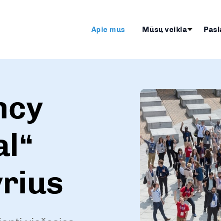
Apie mus
Mūsų veikla
Pasl
ncy
al“
yrius