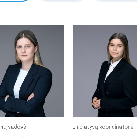
mų vadovė
Iniciatyvų koordinatorė