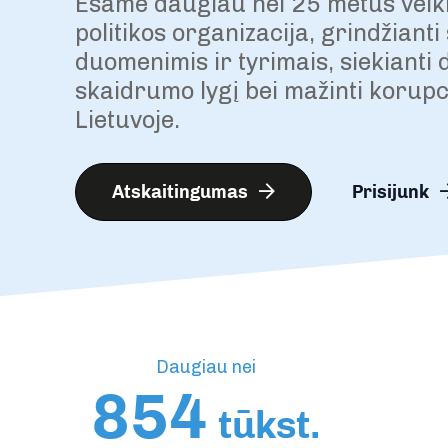
Esame daugiau nei 25 metus veiki
politikos organizacija, grindžiant
duomenimis ir tyrimais, siekianti d
skaidrumo lygį bei mažinti korupc
Lietuvoje.
Atskaitingumas
Prisijunk
Daugiau nei
854
tūkst.