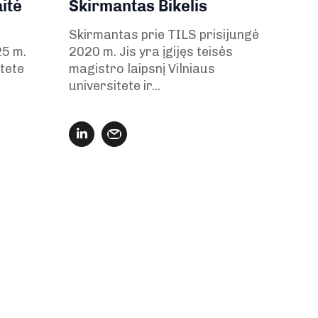
itė
Skirmantas Bikelis
Skirmantas prie TILS prisijungė
25 m.
2020 m. Jis yra įgijęs teisės
itete
magistro laipsnį Vilniaus
universitete ir...