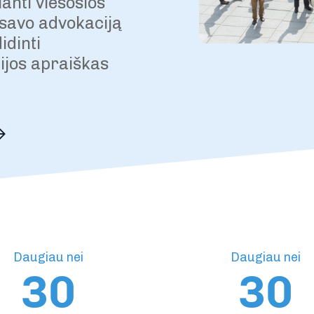
anti viešosios
i savo advokaciją
idinti
ijos apraiškas
Daugiau nei
Daugiau nei
30
30