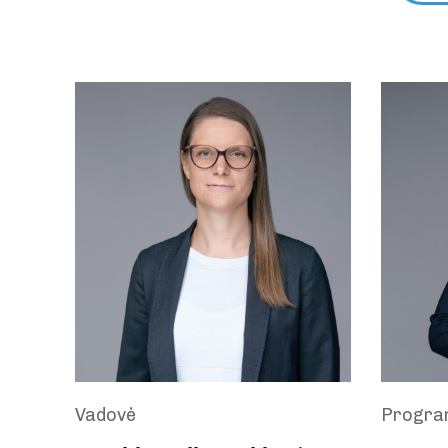
Vadovė
Progra