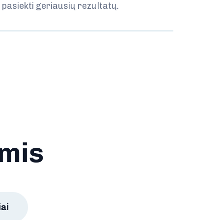
pasiekti geriausių rezultatų.
umis
iai