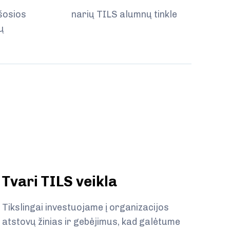
šosios
narių TILS alumnų tinkle
vų
:
Tvari TILS veikla
Tikslingai investuojame į organizacijos
atstovų žinias ir gebėjimus, kad galėtume