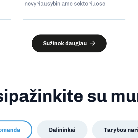
nevyriausybiniame sektoriuose.
Sužinok daugiau
ipažinkite su m
Komanda
Dalininkai
Tarybos nar