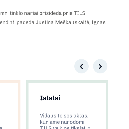
ni tinklo nariai prisideda prie TILS
gyvendinti padeda Justina Meškauskaitė, Ignas
Įstatai
Vidaus teisės aktas,
kuriame nurodomi
mą
TILS veiklos tikslai ir