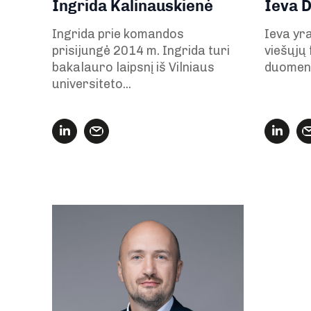
Ingrida Kalinauskienė
Ieva D
Ingrida prie komandos
Ieva yra
prisijungė 2014 m. Ingrida turi
viešųjų
bakalauro laipsnį iš Vilniaus
duomeni
universiteto...