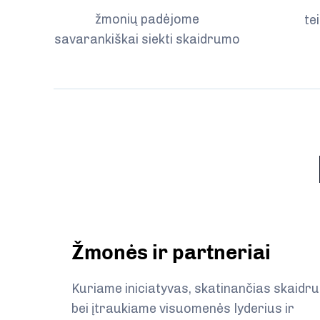
žmonių padėjome
te
savarankiškai siekti skaidrumo
Žmonės ir partneriai
Kuriame iniciatyvas, skatinančias skaidr
bei įtraukiame visuomenės lyderius ir