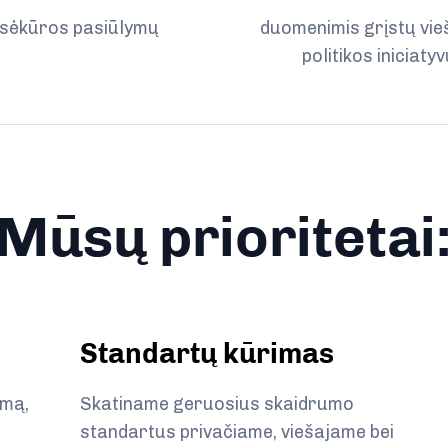
isėkūros pasiūlymų
duomenimis grįstų vie
politikos iniciaty
Mūsų prioritetai
Standartų kūrimas
umą,
Skatiname geruosius skaidrumo
standartus privačiame, viešajame bei