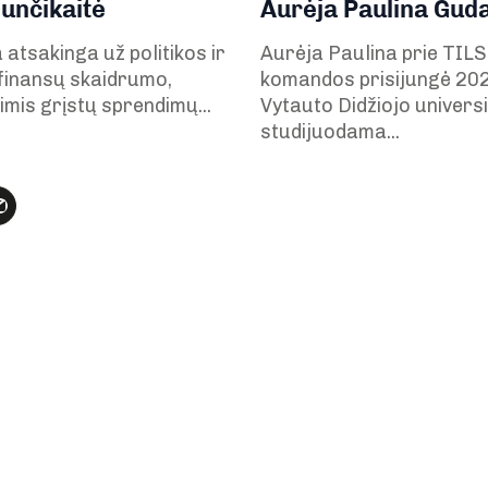
unčikaitė
Aurėja Paulina Guda
 atsakinga už politikos ir
Aurėja Paulina prie TILS
 finansų skaidrumo,
komandos prisijungė 20
mis grįstų sprendimų...
Vytauto Didžiojo univers
studijuodama...