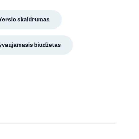
Verslo skaidrumas
lyvaujamasis biudžetas