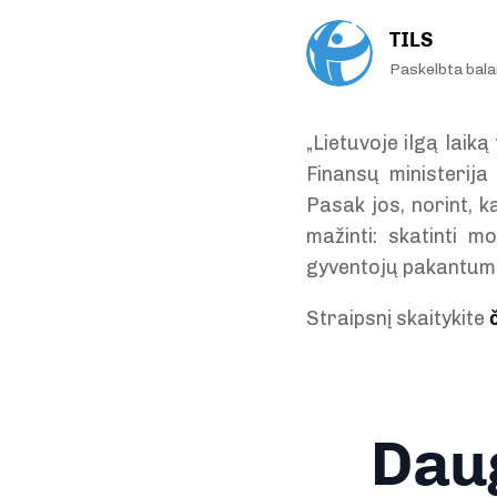
TILS
Paskelbta bala
„Lietuvoje ilgą laiką
Finansų ministerija
Pasak jos, norint, k
mažinti: skatinti m
gyventojų pakantumą 
Straipsnį skaitykite
Daug