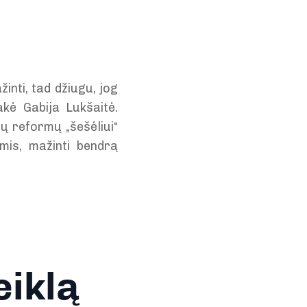
žinti, tad džiugu, jog
akė Gabija Lukšaitė.
tų reformų „šešėliui“
ėmis, mažinti bendrą
eiklą