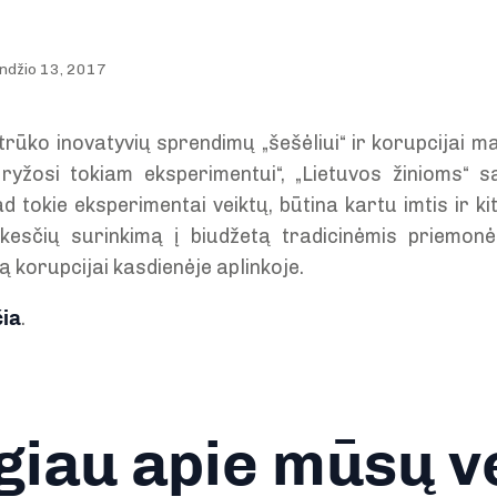
ndžio 13, 2017
 trūko inovatyvių sprendimų „šešėliui“ ir korupcijai ma
 ryžosi tokiam eksperimentui“, „Lietuvos žinioms“ s
ad tokie eksperimentai veiktų, būtina kartu imtis ir ki
okesčių surinkimą į biudžetą tradicinėmis priemon
korupcijai kasdienėje aplinkoje.
čia
.
iau apie mūsų v