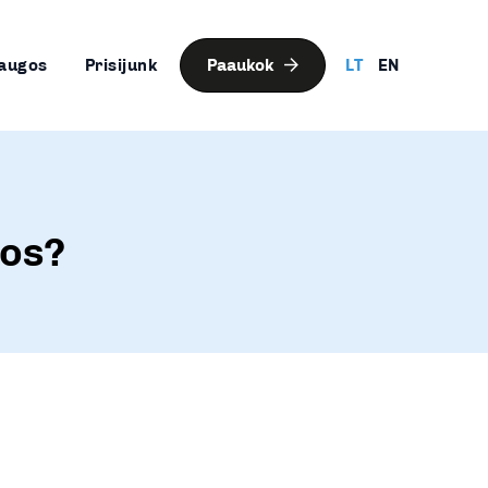
augos
Prisijunk
Paaukok
LT
EN
jos?