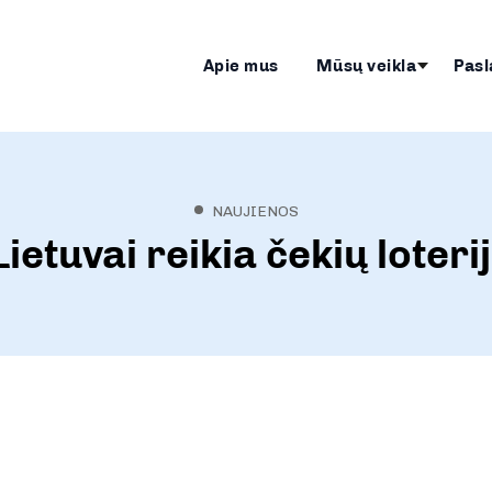
Apie mus
Mūsų veikla
Pasl
NAUJIENOS
Lietuvai reikia čekių loteri