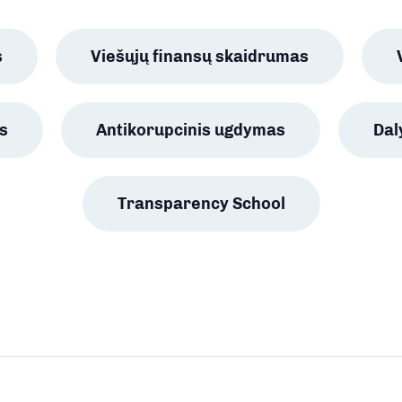
s
Viešųjų finansų skaidrumas
s
Antikorupcinis ugdymas
Da
Transparency School