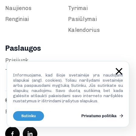
Naujienos
Tyrimai
Renginiai
Pasiūlymai
Kalendorius
Paslaugos
Prisijunk
TILS biblioteka
Informuojame, kad šioje svetainėje yra naudojami
slapukai (angl. cookies). Toliau naršydami svetainėje
arba paspausdami mygtuką Sutinku, Jūs sutinkate su
slapukų naudojimu. Savo duotą sutikimą bet kada
galėsite atšaukti pakeisdami savo interneto naršyklės
© TILS 2026
nustatymus ir ištrindami įrašytus slapukus.
Privatumo politika
Sutinku
Privatumo politika