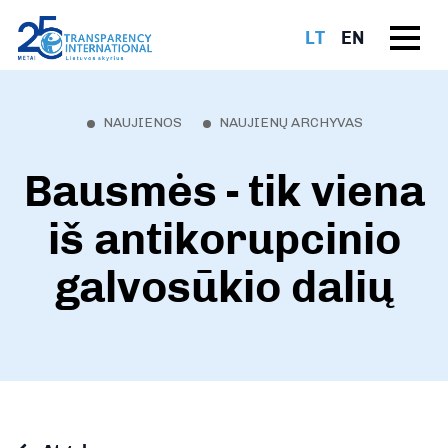
LT
EN
NAUJIENOS
NAUJIENŲ ARCHYVAS
Bausmės - tik viena
iš antikorupcinio
galvosūkio dalių