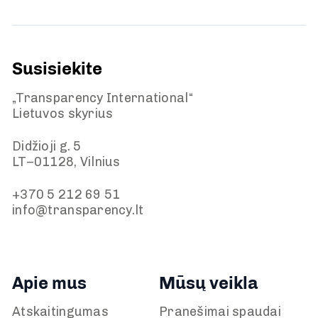
Susisiekite
„Transparency International“
Lietuvos skyrius
Didžioji g. 5
LT–01128, Vilnius
+370 5 212 69 51
info@transparency.lt
Apie mus
Mūsų veikla
Atskaitingumas
Pranešimai spaudai