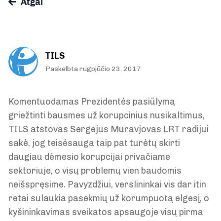
Atgal
TILS
Paskelbta rugpjūčio 23, 2017
Komentuodamas Prezidentės pasiūlymą
griežtinti bausmes už korupcinius nusikaltimus,
TILS atstovas Sergejus Muravjovas LRT radijui
sakė, jog teisėsauga taip pat turėtų skirti
daugiau dėmesio korupcijai privačiame
sektoriuje, o visų problemų vien baudomis
neišspręsime. Pavyzdžiui, verslininkai vis dar itin
retai sulaukia pasekmių už korumpuotą elgesį, o
kyšininkavimas sveikatos apsaugoje visų pirma