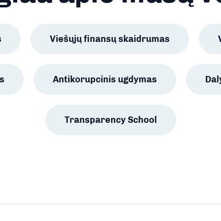
s
Viešųjų finansų skaidrumas
s
Antikorupcinis ugdymas
Da
Transparency School