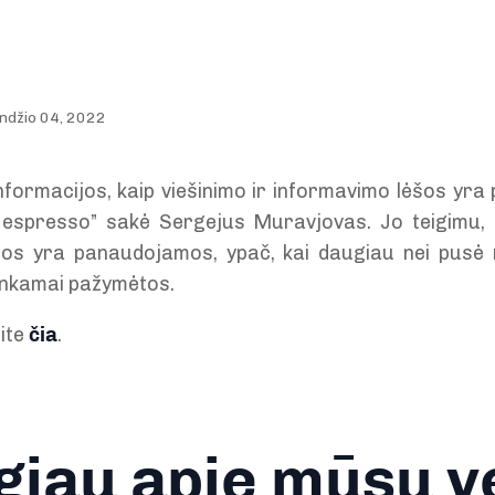
ndžio 04, 2022
nformacijos, kaip viešinimo ir informavimo lėšos yra
o espresso” sakė Sergejus Muravjovas. Jo teigimu, 
šos yra panaudojamos, ypač, kai daugiau nei pusė 
tinkamai pažymėtos.
lite
čia
.
iau apie mūsų v