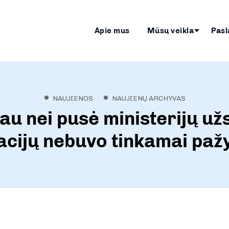
Apie mus
Mūsų veikla
Pasl
NAUJIENOS
NAUJIENŲ ARCHYVAS
au nei pusė ministerijų už
acijų nebuvo tinkamai pa