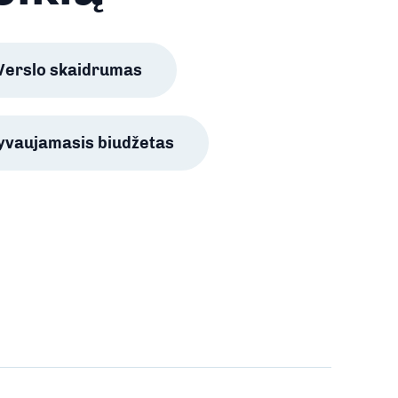
Verslo skaidrumas
lyvaujamasis biudžetas