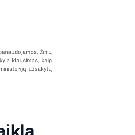
 panaudojamos, Žinių
kyla klausimas, kaip
ministerijų užsakytų
eiklą