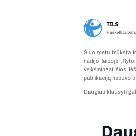
TILS
Paskelbta bala
Šiuo metu trūksta i
radijo laidoje „Ryt
veiksmingai šios lė
publikacijų nebuvo 
Daugiau klausyti ga
Daug