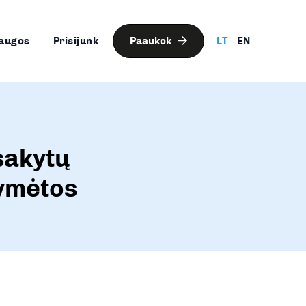
augos
Prisijunk
Paaukok
LT
EN
sakytų
žymėtos