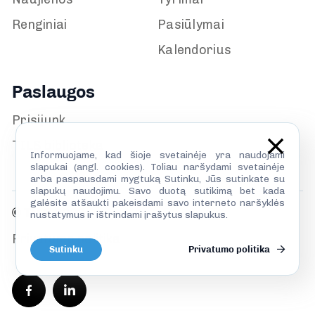
Renginiai
Pasiūlymai
Kalendorius
Paslaugos
Prisijunk
TILS biblioteka
Informuojame, kad šioje svetainėje yra naudojami
slapukai (angl. cookies). Toliau naršydami svetainėje
arba paspausdami mygtuką Sutinku, Jūs sutinkate su
slapukų naudojimu. Savo duotą sutikimą bet kada
galėsite atšaukti pakeisdami savo interneto naršyklės
© TILS 2026
nustatymus ir ištrindami įrašytus slapukus.
Privatumo politika
Sutinku
Privatumo politika