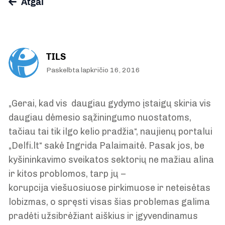
Atgal
TILS
Paskelbta lapkričio 16, 2016
„Gerai, kad vis daugiau gydymo įstaigų skiria vis
daugiau dėmesio sąžiningumo nuostatoms,
tačiau tai tik ilgo kelio pradžia“, naujienų portalui
„Delfi.lt“ sakė Ingrida Palaimaitė. Pasak jos, be
kyšininkavimo sveikatos sektorių ne mažiau alina
ir kitos problomos, tarp jų –
korupcija viešuosiuose pirkimuose ir neteisėtas
lobizmas, o spręsti visas šias problemas galima
pradėti užsibrėžiant aiškius ir įgyvendinamus