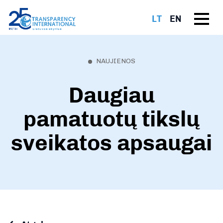
LT
EN
NAUJIENOS
Daugiau
pamatuotų tikslų
sveikatos apsaugai