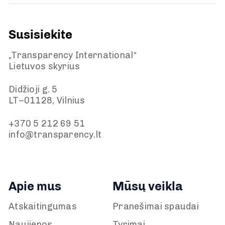
Susisiekite
„Transparency International“
Lietuvos skyrius
Didžioji g. 5
LT–01128, Vilnius
+370 5 212 69 51
info@transparency.lt
Apie mus
Mūsų veikla
Atskaitingumas
Pranešimai spaudai
Naujienos
Tyrimai