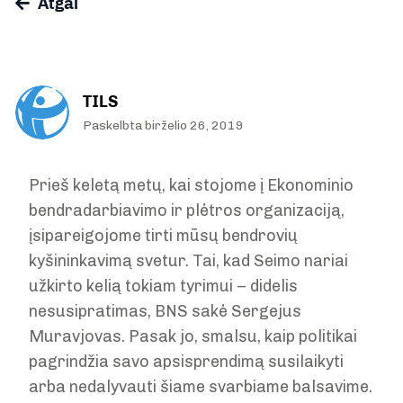
Atgal
TILS
Paskelbta birželio 26, 2019
Prieš keletą metų, kai stojome į Ekonominio
bendradarbiavimo ir plėtros organizaciją,
įsipareigojome tirti mūsų bendrovių
kyšininkavimą svetur. Tai, kad Seimo nariai
užkirto kelią tokiam tyrimui – didelis
nesusipratimas, BNS sakė Sergejus
Muravjovas. Pasak jo, smalsu, kaip politikai
pagrindžia savo apsisprendimą susilaikyti
arba nedalyvauti šiame svarbiame balsavime.