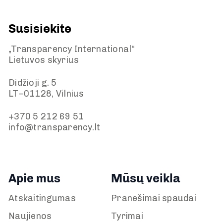
Susisiekite
„Transparency International“
Lietuvos skyrius
Didžioji g. 5
LT–01128, Vilnius
+370 5 212 69 51
info@transparency.lt
Apie mus
Mūsų veikla
Atskaitingumas
Pranešimai spaudai
Naujienos
Tyrimai