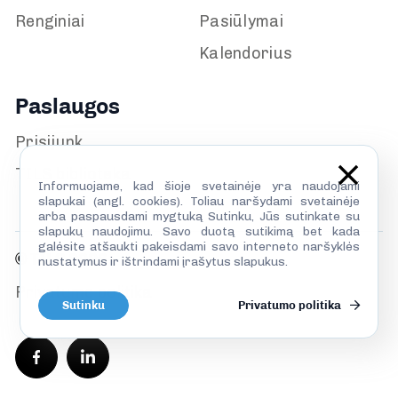
Renginiai
Pasiūlymai
Kalendorius
Paslaugos
Prisijunk
TILS biblioteka
Informuojame, kad šioje svetainėje yra naudojami
slapukai (angl. cookies). Toliau naršydami svetainėje
arba paspausdami mygtuką Sutinku, Jūs sutinkate su
slapukų naudojimu. Savo duotą sutikimą bet kada
galėsite atšaukti pakeisdami savo interneto naršyklės
© TILS 2026
nustatymus ir ištrindami įrašytus slapukus.
Privatumo politika
Sutinku
Privatumo politika