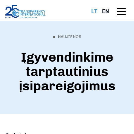
LT
EN
NAUJIENOS
Įgyvendinkime
tarptautinius
įsipareigojimus