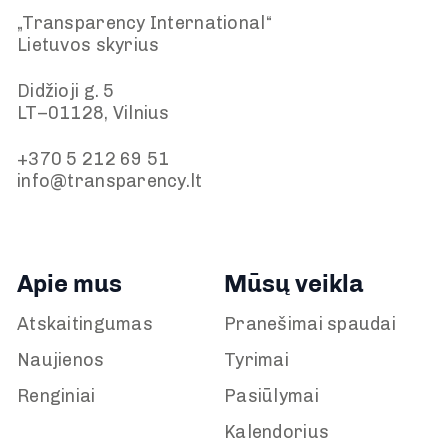
„Transparency International“
Lietuvos skyrius
Didžioji g. 5
LT–01128, Vilnius
+370 5 212 69 51
info@transparency.lt
Apie mus
Mūsų veikla
Atskaitingumas
Pranešimai spaudai
Naujienos
Tyrimai
Renginiai
Pasiūlymai
Kalendorius