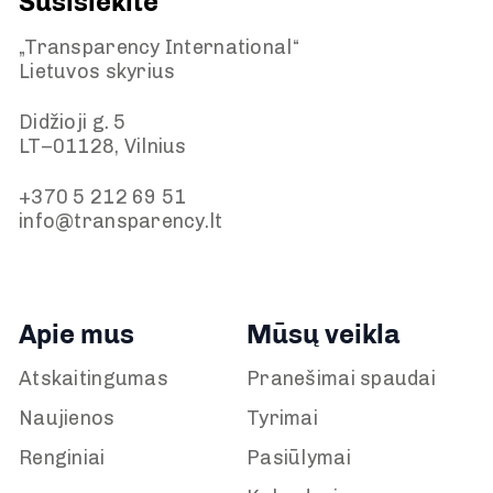
Susisiekite
„Transparency International“
Lietuvos skyrius
Didžioji g. 5
LT–01128, Vilnius
+370 5 212 69 51
info@transparency.lt
Apie mus
Mūsų veikla
Atskaitingumas
Pranešimai spaudai
Naujienos
Tyrimai
Renginiai
Pasiūlymai