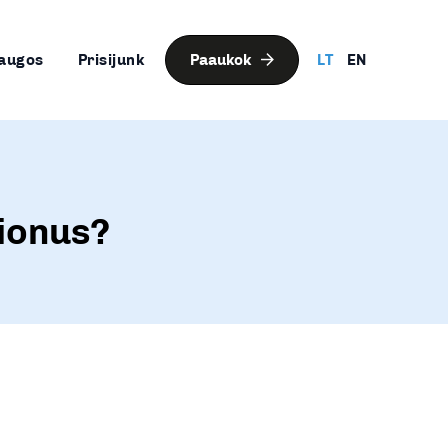
augos
Prisijunk
Paaukok
LT
EN
gionus?