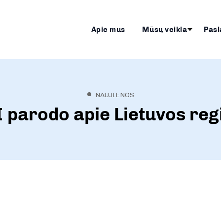
Apie mus
Mūsų veikla
Pasl
NAUJIENOS
 parodo apie Lietuvos re