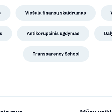
s
Viešųjų finansų skaidrumas
s
Antikorupcinis ugdymas
Da
Transparency School