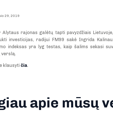
sio 29, 2019
 Alytaus rajonas galėtų tapti pavyzdžiais Lietuvoje,
aukti investicijas, radijui FM99 sakė Ingrida Kalina
mo indeksas yra lyg testas, kaip šalims sekasi suva
 verslą.
e klausyti
čia
.
iau apie mūsų v