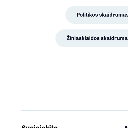
Politikos skaidruma
Žiniasklaidos skaidruma
Susisiekite