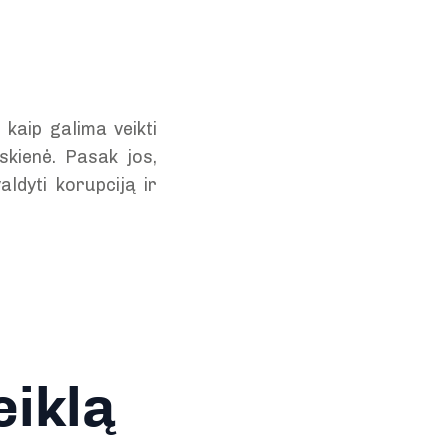
 kaip galima veikti
uskienė. Pasak jos,
ldyti korupciją ir
eiklą