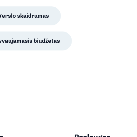
Verslo skaidrumas
lyvaujamasis biudžetas