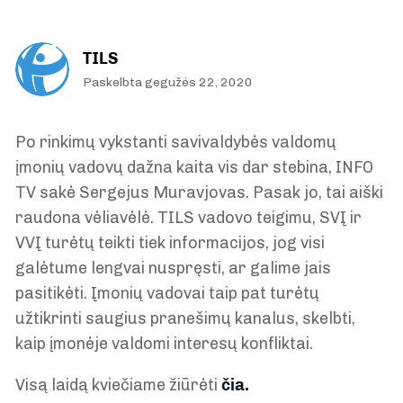
TILS
Paskelbta gegužės 22, 2020
Po rinkimų vykstanti savivaldybės valdomų
įmonių vadovų dažna kaita vis dar stebina, INFO
TV sakė Sergejus Muravjovas. Pasak jo, tai aiški
raudona vėliavėlė. TILS vadovo teigimu, SVĮ ir
VVĮ turėtų teikti tiek informacijos, jog visi
galėtume lengvai nuspręsti, ar galime jais
pasitikėti. Įmonių vadovai taip pat turėtų
užtikrinti saugius pranešimų kanalus, skelbti,
kaip įmonėje valdomi interesų konfliktai.
Visą laidą kviečiame žiūrėti
čia.