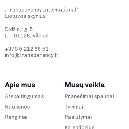
„Transparency International“
Lietuvos skyrius
Didžioji g. 5
LT–01128, Vilnius
+370 5 212 69 51
info@transparency.lt
Apie mus
Mūsų veikla
Atskaitingumas
Pranešimai spaudai
Naujienos
Tyrimai
Renginiai
Pasiūlymai
Kalendorius