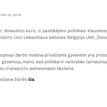
ričio 16, 2016
ar išnaudoto kuro, o pasitikėjimo politikais klausi
inistro Lino Linkevičiaus keliones Belgijoje LNK „Žin
dojimas darbo mašina privačiame gyvenime yra princi
 gyventojų mano, kad politikai ir valstybės tarnautoj
amu transportu asmeniniams tikslams.
ečiame žiūrėti
čia
.