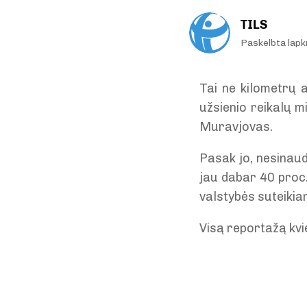
TILS
Paskelbta lapk
Tai ne kilometrų 
užsienio reikalų m
Muravjovas.
Pasak jo, nesinau
jau dabar 40 proc.
valstybės suteiki
Visą reportažą kvi