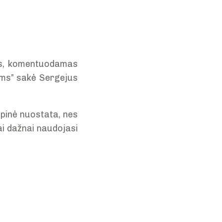
mas, komentuodamas
ioms” sakė Sergejus
pinė nuostata, nes
ai dažnai naudojasi