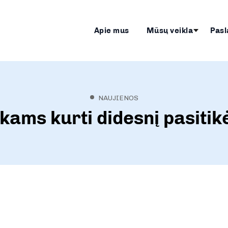
Apie mus
Mūsų veikla
Pasl
NAUJIENOS
ikams kurti didesnį pasitik