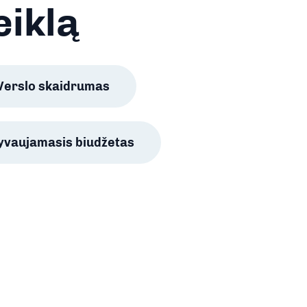
eiklą
Verslo skaidrumas
lyvaujamasis biudžetas