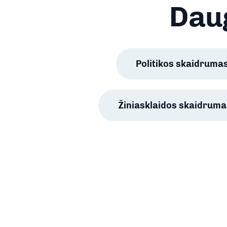
Daug
Politikos skaidruma
Žiniasklaidos skaidruma