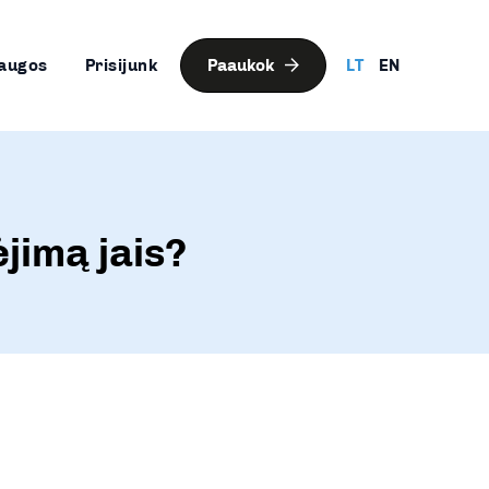
augos
Prisijunk
Paaukok
LT
EN
ėjimą jais?