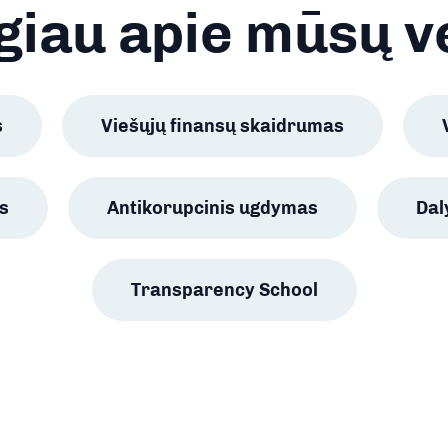
iau apie mūsų v
s
Viešųjų finansų skaidrumas
s
Antikorupcinis ugdymas
Da
Transparency School