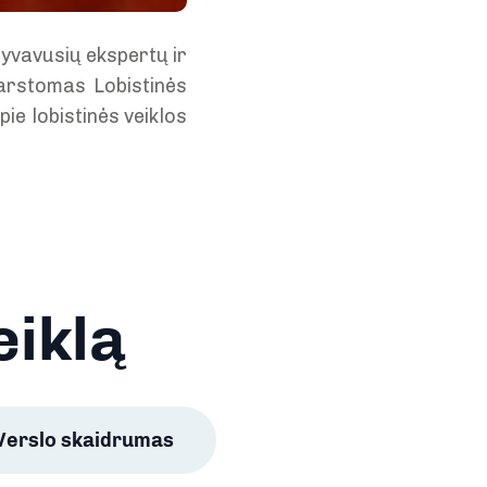
lyvavusių ekspertų ir
varstomas Lobistinės
ie lobistinės veiklos
eiklą
Verslo skaidrumas