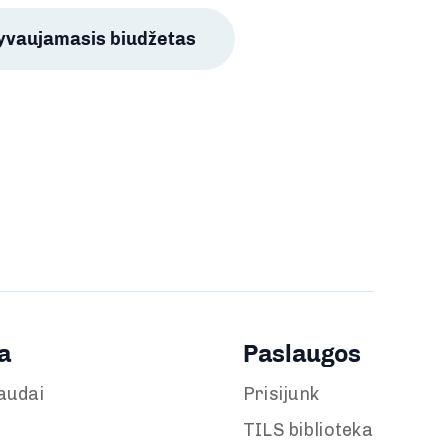
lyvaujamasis biudžetas
a
Paslaugos
audai
Prisijunk
TILS biblioteka