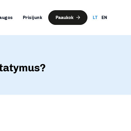
augos
Prisijunk
Paaukok
LT
EN
įstatymus?