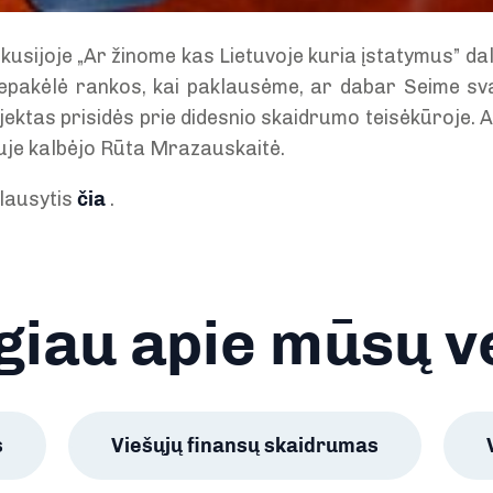
skusijoje „Ar žinome kas Lietuvoje kuria įstatymus” da
 nepakėlė rankos, kai paklausėme, ar dabar Seime s
jektas prisidės prie didesnio skaidrumo teisėkūroje. Ap
juje kalbėjo Rūta Mrazauskaitė.
lausytis
čia
.
iau apie mūsų v
s
Viešųjų finansų skaidrumas