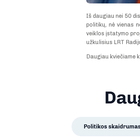
Iš daugiau nei 50 di
politikų, nė vienas
veiklos įstatymo pro
užkulisius LRT Radi
Daugiau kviečiame k
Daug
Politikos skaidruma