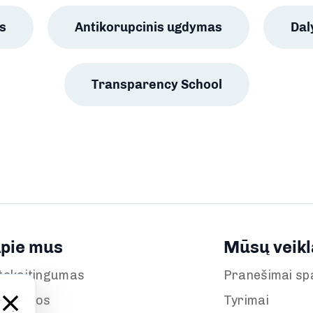
s
Antikorupcinis ugdymas
Da
Transparency School
pie mus
Mūsų veikl
tskaitingumas
Pranešimai sp
aujienos
Tyrimai