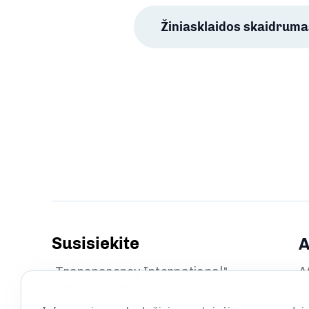
Žiniasklaidos skaidruma
Susisiekite
A
„Transparency International“
A
Lietuvos skyrius
N