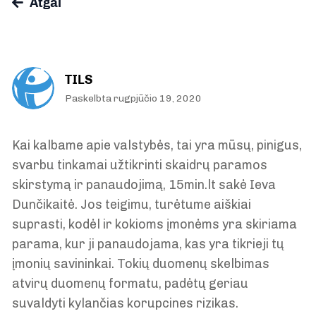
Atgal
TILS
Paskelbta rugpjūčio 19, 2020
Kai kalbame apie valstybės, tai yra mūsų, pinigus,
svarbu tinkamai užtikrinti skaidrų paramos
skirstymą ir panaudojimą, 15min.lt sakė Ieva
Dunčikaitė. Jos teigimu, turėtume aiškiai
suprasti, kodėl ir kokioms įmonėms yra skiriama
parama, kur ji panaudojama, kas yra tikrieji tų
įmonių savininkai. Tokių duomenų skelbimas
atvirų duomenų formatu, padėtų geriau
suvaldyti kylančias korupcines rizikas.