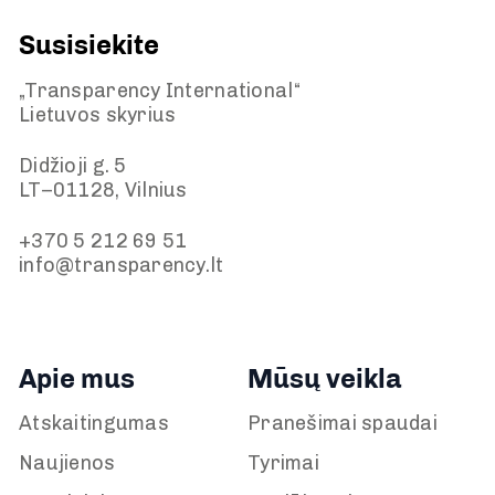
Susisiekite
„Transparency International“
Lietuvos skyrius
Didžioji g. 5
LT–01128, Vilnius
+370 5 212 69 51
info@transparency.lt
Apie mus
Mūsų veikla
Atskaitingumas
Pranešimai spaudai
Naujienos
Tyrimai