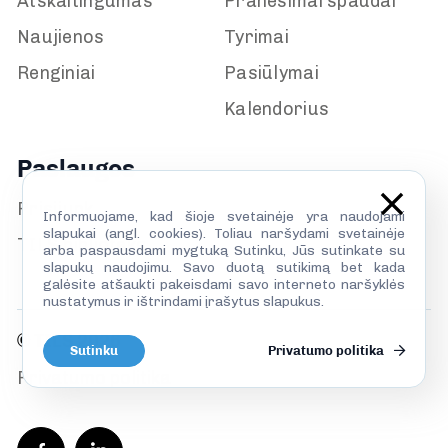
Atskaitingumas
Pranešimai spaudai
Naujienos
Tyrimai
Renginiai
Pasiūlymai
Kalendorius
Paslaugos
Prisijunk
Informuojame, kad šioje svetainėje yra naudojami
slapukai (angl. cookies). Toliau naršydami svetainėje
TILS biblioteka
arba paspausdami mygtuką Sutinku, Jūs sutinkate su
slapukų naudojimu. Savo duotą sutikimą bet kada
galėsite atšaukti pakeisdami savo interneto naršyklės
nustatymus ir ištrindami įrašytus slapukus.
© TILS 2026
Sutinku
Privatumo politika
Privatumo politika