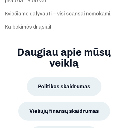
pradžia 18:00 val.
Kviečiame dalyvauti – visi seansai nemokami.
Kalbėkimės drąsiai!
Daugiau apie mūsų
veiklą
Politikos skaidrumas
Viešųjų finansų skaidrumas