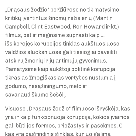
„Drąsaus žodžio“ peržiūrose ne tik matysime
kritikų įvertintus žinomų režisierių (Martin
Campbell, Clint Eastwood, Ron Howard ir kt.)
filmus, bet ir mėginsime suprasti kaip
…
išsikerojęs korupcijos tinklas aukštuosiuose
valdžios sluoksniuose gali tiesiogiai paveikti
atskirų žmonių ir jų artimųjų gyvenimus.
Pamatysime kaip aukštoji politinė korupcija
tikrasias žmogiškasias vertybes nustumia į
godumo, nesąžiningumo, melo ir
savanaudiškumo šešėlį.
Visuose „Drąsaus žodžio“ filmuose išryškėja, kas
yra ir kaip funkcionuoja korupcija, kokios įvairios
gali būti jos formos, priežastys ir pasekmės. O
kas yra pagrindinis ginklas, kuriuo galima