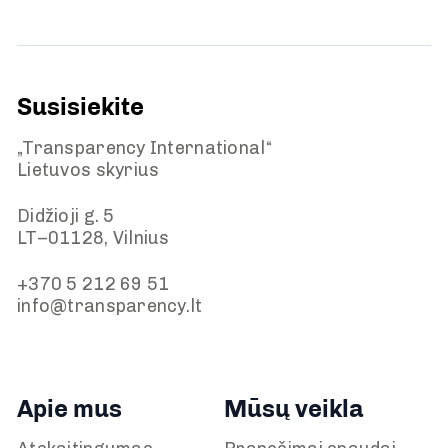
Susisiekite
„Transparency International“
Lietuvos skyrius
Didžioji g. 5
LT–01128, Vilnius
+370 5 212 69 51
info@transparency.lt
Apie mus
Mūsų veikla