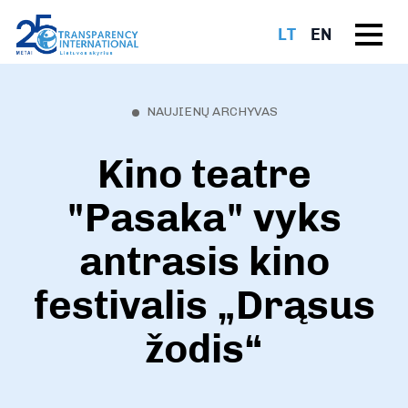
LT
EN
NAUJIENŲ ARCHYVAS
Kino teatre
"Pasaka" vyks
antrasis kino
festivalis „Drąsus
žodis“