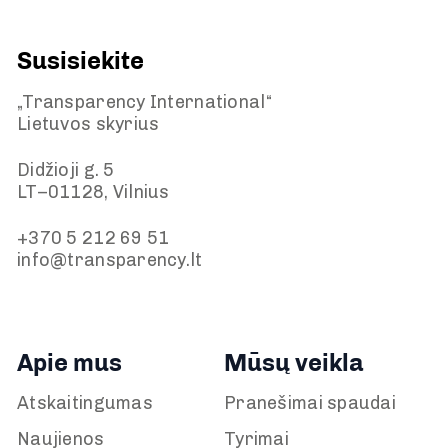
Susisiekite
„Transparency International“
Lietuvos skyrius
Didžioji g. 5
LT–01128, Vilnius
+370 5 212 69 51
info@transparency.lt
Apie mus
Mūsų veikla
Atskaitingumas
Pranešimai spaudai
Naujienos
Tyrimai