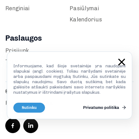
Renginiai
Pasiūlymai
Kalendorius
Paslaugos
Prisijunk
TILS biblioteka
Informuojame, kad šioje svetainėje yra naudojami
slapukai (angl. cookies). Toliau naršydami svetainėje
arba paspausdami mygtuką Sutinku, Jūs sutinkate su
slapukų naudojimu. Savo duotą sutikimą bet kada
galėsite atšaukti pakeisdami savo interneto naršyklės
© TILS 2026
nustatymus ir ištrindami įrašytus slapukus.
Privatumo politika
Sutinku
Privatumo politika