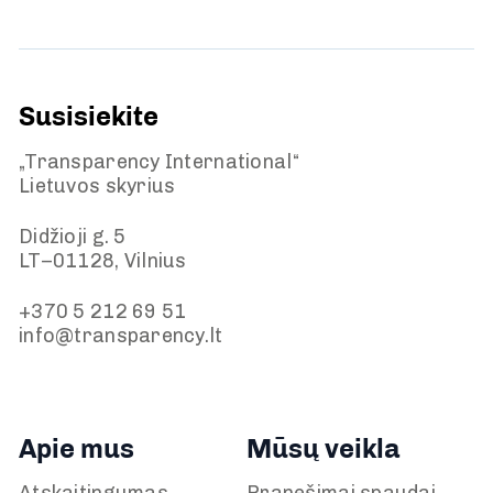
Susisiekite
„Transparency International“
Lietuvos skyrius
Didžioji g. 5
LT–01128, Vilnius
+370 5 212 69 51
info@transparency.lt
Apie mus
Mūsų veikla