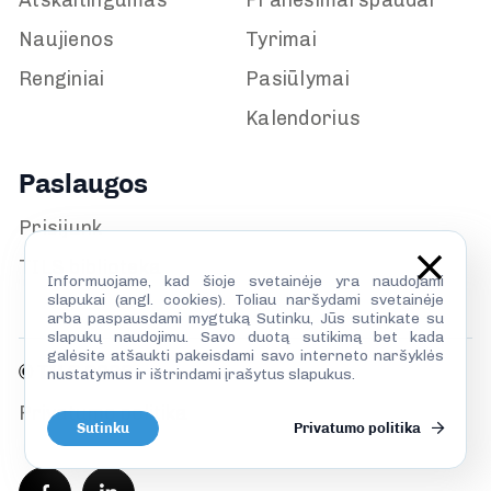
Atskaitingumas
Pranešimai spaudai
Naujienos
Tyrimai
Renginiai
Pasiūlymai
Kalendorius
Paslaugos
Prisijunk
TILS biblioteka
Informuojame, kad šioje svetainėje yra naudojami
slapukai (angl. cookies). Toliau naršydami svetainėje
arba paspausdami mygtuką Sutinku, Jūs sutinkate su
slapukų naudojimu. Savo duotą sutikimą bet kada
galėsite atšaukti pakeisdami savo interneto naršyklės
© TILS 2026
nustatymus ir ištrindami įrašytus slapukus.
Privatumo politika
Sutinku
Privatumo politika