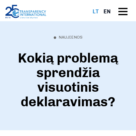
LT
EN
NAUJIENOS
Kokią problemą
sprendžia
visuotinis
deklaravimas?