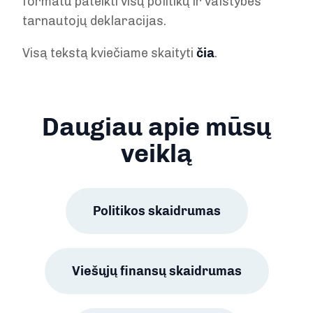
formatu pateikti visų politikų ir valstybės
tarnautojų deklaracijas.
Visą tekstą kviečiame skaityti
čia
.
Daugiau apie mūsų
veiklą
Politikos skaidrumas
Viešųjų finansų skaidrumas