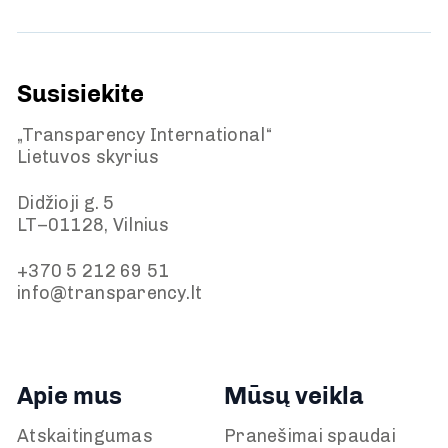
Susisiekite
„Transparency International“
Lietuvos skyrius
Didžioji g. 5
LT–01128, Vilnius
+370 5 212 69 51
info@transparency.lt
Apie mus
Mūsų veikla
Atskaitingumas
Pranešimai spaudai