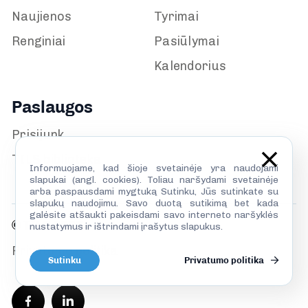
Naujienos
Tyrimai
Renginiai
Pasiūlymai
Kalendorius
Paslaugos
Prisijunk
TILS biblioteka
Informuojame, kad šioje svetainėje yra naudojami
slapukai (angl. cookies). Toliau naršydami svetainėje
arba paspausdami mygtuką Sutinku, Jūs sutinkate su
slapukų naudojimu. Savo duotą sutikimą bet kada
galėsite atšaukti pakeisdami savo interneto naršyklės
© TILS 2026
nustatymus ir ištrindami įrašytus slapukus.
Privatumo politika
Sutinku
Privatumo politika