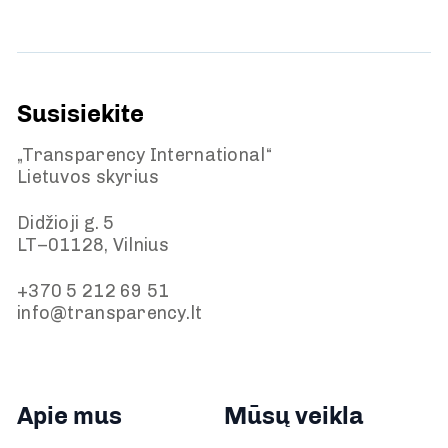
Susisiekite
„Transparency International“
Lietuvos skyrius
Didžioji g. 5
LT–01128, Vilnius
+370 5 212 69 51
info@transparency.lt
Apie mus
Mūsų veikla