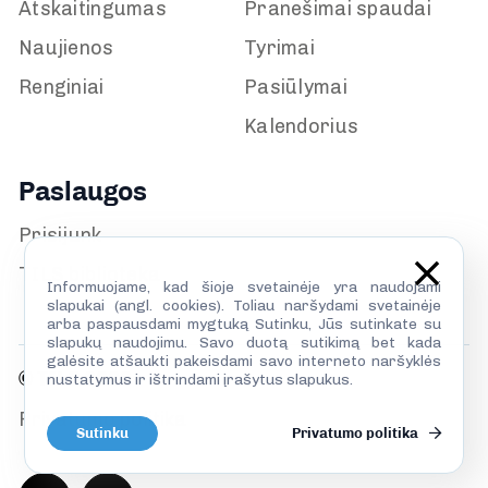
Atskaitingumas
Pranešimai spaudai
Naujienos
Tyrimai
Renginiai
Pasiūlymai
Kalendorius
Paslaugos
Prisijunk
TILS biblioteka
Informuojame, kad šioje svetainėje yra naudojami
slapukai (angl. cookies). Toliau naršydami svetainėje
arba paspausdami mygtuką Sutinku, Jūs sutinkate su
slapukų naudojimu. Savo duotą sutikimą bet kada
galėsite atšaukti pakeisdami savo interneto naršyklės
© TILS 2026
nustatymus ir ištrindami įrašytus slapukus.
Privatumo politika
Sutinku
Privatumo politika