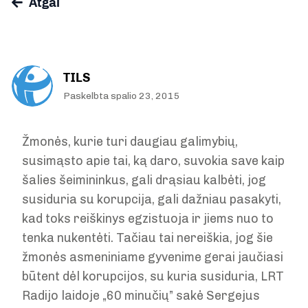
Atgal
TILS
Paskelbta spalio 23, 2015
Žmonės, kurie turi daugiau galimybių,
susimąsto apie tai, ką daro, suvokia save kaip
šalies šeimininkus, gali drąsiau kalbėti, jog
susiduria su korupcija, gali dažniau pasakyti,
kad toks reiškinys egzistuoja ir jiems nuo to
tenka nukentėti. Tačiau tai nereiškia, jog šie
žmonės asmeniniame gyvenime gerai jaučiasi
būtent dėl korupcijos, su kuria susiduria, LRT
Radijo laidoje „60 minučių” sakė Sergejus