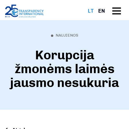
LT
EN
NAUJIENOS
Korupcija
žmonėms laimės
jausmo nesukuria