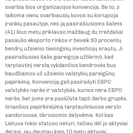
svarbia šios organizacijos konvencija. Be to, ji
laikoma vienu svarbiausių kovos su korupcija
įrankių pasaulyje, nes ją pasirašiusioms šalims
(41) šiuo metu priklauso maždaug du trečdaliai
pasaulio eksporto rinkos ir beveik 90 procentų
bendrų užsienio tiesioginių investicijų srautų. Ji
pasirašiusias šalis įpareigoja užtikrinti, kad
tarptautinį verslą vykdančios bendrovės bus
baudžiamos už užsienio valstybių pareigūnų
papirkimą. Konvenciją gali pasirašyti EBPO
valstybės narės ir valstybės, kurios nėra EBPO
narės, bet joms yra pasiūlyta tapti darbo grupės,
tiriančios papirkinėjimą tarptautiniuose verslo
sandoriuose, tikrosiomis dalyvėmis. Kol kas
Lietuva tokio statuso neturi, tačiau dėl jo aktyviai
derasi, jau daugiau kaip 10 metų aktyviai