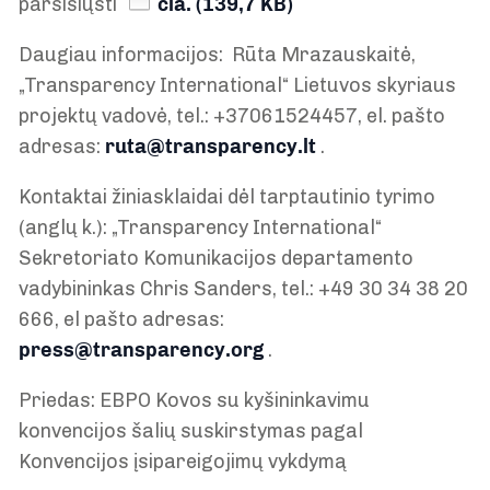
parsisiųsti
čia.
(139,7 KB)
Daugiau informacijos: Rūta Mrazauskaitė,
„Transparency International“ Lietuvos skyriaus
projektų vadovė, tel.: +37061524457, el. pašto
adresas:
ruta@transparency.lt
.
Kontaktai žiniasklaidai dėl tarptautinio tyrimo
(anglų k.): „Transparency International“
Sekretoriato Komunikacijos departamento
vadybininkas Chris Sanders, tel.: +49 30 34 38 20
666, el pašto adresas:
press@transparency.org
.
Priedas: EBPO Kovos su kyšininkavimu
konvencijos šalių suskirstymas pagal
Konvencijos įsipareigojimų vykdymą