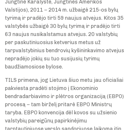
Jungtinė Karalystė, Jungtinės Amerikos
Valstijos), 2011 – 2014 m. užbaigė 215-os bylų
tyrimą ir pradėjo tirti 59 naujus atvejus. Kitos 35
valstybės užbaigė 30 bylų tyrimą ir pradėjo tirti
63 naujus nusikalstamus atvejus. 20 valstybių
per paskutiniuosius ketverius metus už
tarpvalstybinius bendrovių kyšininkavimo atvejus
nepradėjo jokių su tuo susijusių tyrimų
baudžiamosiose bylose.
TILS primena, jog Lietuva šiuo metu jau oficialiai
pakviesta pradėti stojimo į Ekonominio
bendradarbiavimo ir plėtros organizaciją (EBPO)
procesą – tam birželį pritarė EBPO Ministrų
taryba. EBPO konvencija dėl kovos su užsienio
valstybių pareigūnų papirkinėjimu
tarptautiniuose verslo sandoriuose laikoma itin