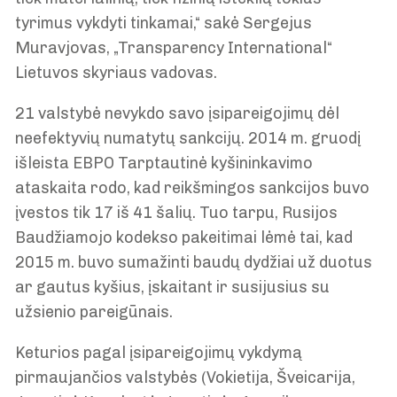
tyrimus vykdyti tinkamai,“ sakė Sergejus
Muravjovas, „Transparency International“
Lietuvos skyriaus vadovas.
21 valstybė nevykdo savo įsipareigojimų dėl
neefektyvių numatytų sankcijų. 2014 m. gruodį
išleista EBPO Tarptautinė kyšininkavimo
ataskaita rodo, kad reikšmingos sankcijos buvo
įvestos tik 17 iš 41 šalių. Tuo tarpu, Rusijos
Baudžiamojo kodekso pakeitimai lėmė tai, kad
2015 m. buvo sumažinti baudų dydžiai už duotus
ar gautus kyšius, įskaitant ir susijusius su
užsienio pareigūnais.
Keturios pagal įsipareigojimų vykdymą
pirmaujančios valstybės (Vokietija, Šveicarija,