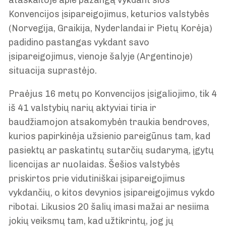
ataskaitoje apie pažangą vykdant šios
Konvencijos įsipareigojimus, keturios valstybės
(Norvegija, Graikija, Nyderlandai ir Pietų Korėja)
padidino pastangas vykdant savo
įsipareigojimus, vienoje šalyje (Argentinoje)
situacija suprastėjo.
Praėjus 16 metų po Konvencijos įsigaliojimo, tik 4
iš 41 valstybių narių aktyviai tiria ir
baudžiamojon atsakomybėn traukia bendroves,
kurios papirkinėja užsienio pareigūnus tam, kad
pasiektų ar paskatintų sutarčių sudarymą, įgytų
licencijas ar nuolaidas. Šešios valstybės
priskirtos prie vidutiniškai įsipareigojimus
vykdančių, o kitos devynios įsipareigojimus vykdo
ribotai. Likusios 20 šalių imasi mažai ar nesiima
jokių veiksmų tam, kad užtikrintų, jog jų