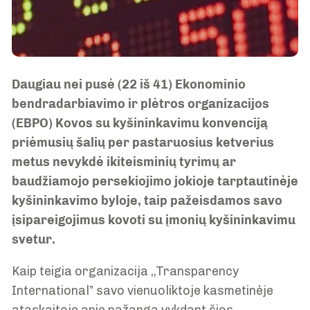
Daugiau nei pusė (22 iš 41) Ekonominio
bendradarbiavimo ir plėtros organizacijos
(EBPO) Kovos su kyšininkavimu konvenciją
priėmusių šalių per pastaruosius ketverius
metus nevykdė ikiteisminių tyrimų ar
baudžiamojo persekiojimo jokioje tarptautinėje
kyšininkavimo byloje, taip pažeisdamos savo
įsipareigojimus kovoti su įmonių kyšininkavimu
svetur.
Kaip teigia organizacija ,,Transparency
International” savo vienuoliktoje kasmetinėje