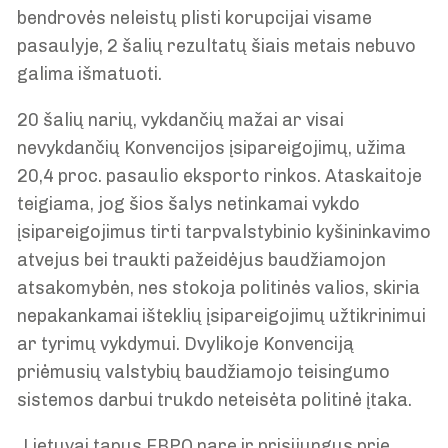
bendrovės neleistų plisti korupcijai visame
pasaulyje, 2 šalių rezultatų šiais metais nebuvo
galima išmatuoti.
20 šalių narių, vykdančių mažai ar visai
nevykdančių Konvencijos įsipareigojimų, užima
20,4 proc. pasaulio eksporto rinkos. Ataskaitoje
teigiama, jog šios šalys netinkamai vykdo
įsipareigojimus tirti tarpvalstybinio kyšininkavimo
atvejus bei traukti pažeidėjus baudžiamojon
atsakomybėn, nes stokoja politinės valios, skiria
nepakankamai išteklių įsipareigojimų užtikrinimui
ar tyrimų vykdymui. Dvylikoje Konvenciją
priėmusių valstybių baudžiamojo teisingumo
sistemos darbui trukdo neteisėta politinė įtaka.
„Lietuvai tapus EBPO nare ir prisijungus prie