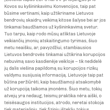
Kovos su kyšininkavimu Konvencijos, taip pat
būsime vertinami, kaip užtikriname Lietuvos
bendrovių skaidrų veikimą kitose šalyse bei ar jos
tinkamai baudžiamos už kyšininkavimą svetur.
Tuo tarpu, kaip rodo mūsų atliktas Lietuvoje
veikiančių įmonių atskaitingumo tyrimas, šiuo
metu neaišku, ar, pavyzdžiui, stambiausios
Lietuvos bendrovės tinkamai užtikrina korupcijos
nebuvimą savo kasdienėje veikloje – tik nedidelė
jų dalis viešina papildomą su korupcijos rizikų
valdymu susijusią informaciją. Lietuvoje taip pat
būtina peržiūrėti, kaip baudžiamoji atsakomybė
už korupciją taikoma įmonėms. Šiuo metu, tokių
atvejų yra nedaug, teismų praktika nėra aiški, o
teisėsaugos institucijos, atrodo, neretai stokoja
tiek materialinių, tiek fizinių išteklių tokius