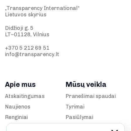
„Transparency International“
Lietuvos skyrius
Didžioji g. 5
LT–01128, Vilnius
+370 5 212 69 51
info@transparency.lt
Apie mus
Mūsų veikla
Atskaitingumas
Pranešimai spaudai
Naujienos
Tyrimai
Renginiai
Pasiūlymai
Kalendorius