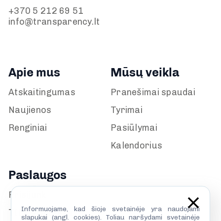
+370 5 212 69 51
info@transparency.lt
Apie mus
Mūsų veikla
Atskaitingumas
Pranešimai spaudai
Naujienos
Tyrimai
Renginiai
Pasiūlymai
Kalendorius
Paslaugos
Prisijunk
Informuojame, kad šioje svetainėje yra naudojami
TILS biblioteka
slapukai (angl. cookies). Toliau naršydami svetainėje