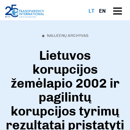
LT
EN
NAUJIENŲ ARCHYVAS
Lietuvos
korupcijos
žemėlapio 2002 ir
pagilintų
korupcijos tyrimų
rezultatai pristatyti