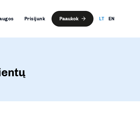
augos
Prisijunk
Paaukok
LT
EN
ientų