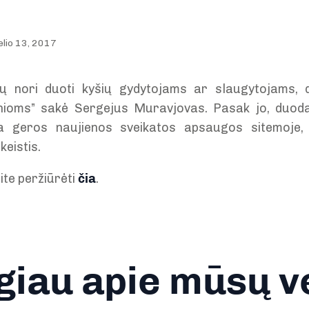
elio 13, 2017
ų nori duoti kyšių gydytojams ar slaugytojams,
inioms” sakė Sergejus Muravjovas. Pasak jo, duoda
a geros naujienos sveikatos apsaugos sitemoje, 
keistis.
ite peržiūrėti
čia
.
iau apie mūsų v