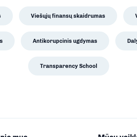
s
Viešųjų finansų skaidrumas
s
Antikorupcinis ugdymas
Da
Transparency School