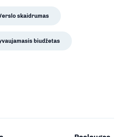
Verslo skaidrumas
lyvaujamasis biudžetas