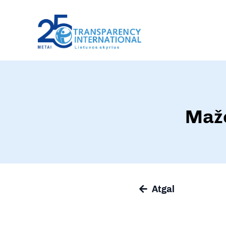
Mažė
Atgal