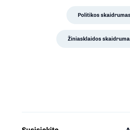
Politikos skaidruma
Žiniasklaidos skaidruma
Susisiekite