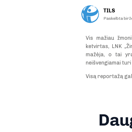
TILS
Paskelbta birž
Vis mažiau žmoni
ketvirtas, LNK „Ž
mažėja, o tai yr
neišvengiamai turi 
Visą reportažą gal
Daug