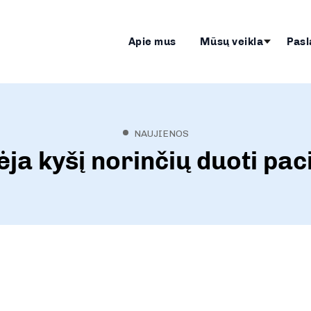
Apie mus
Mūsų veikla
Pasl
NAUJIENOS
ja kyšį norinčių duoti pac