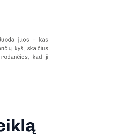
 duoda juos – kas
nčių kyšį skaičius
rodančios, kad ji
eiklą