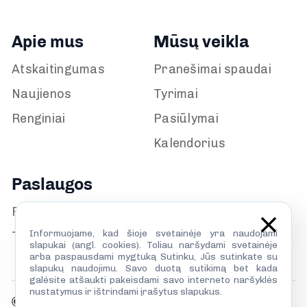
Apie mus
Mūsų veikla
Atskaitingumas
Pranešimai spaudai
Naujienos
Tyrimai
Renginiai
Pasiūlymai
Kalendorius
Paslaugos
Prisijunk
Informuojame, kad šioje svetainėje yra naudojami
TILS biblioteka
slapukai (angl. cookies). Toliau naršydami svetainėje
arba paspausdami mygtuką Sutinku, Jūs sutinkate su
slapukų naudojimu. Savo duotą sutikimą bet kada
galėsite atšaukti pakeisdami savo interneto naršyklės
nustatymus ir ištrindami įrašytus slapukus.
© TILS 2026