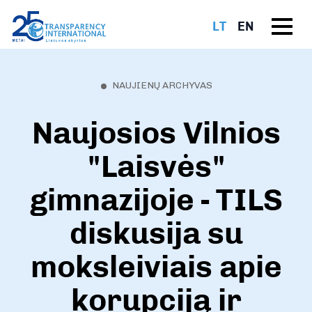
LT
EN
NAUJIENŲ ARCHYVAS
Naujosios Vilnios
"Laisvės"
gimnazijoje - TILS
diskusija su
moksleiviais apie
korupciją ir