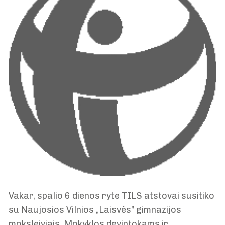
Vakar, spalio 6 dienos ryte TILS atstovai susitiko
su Naujosios Vilnios „Laisvės” gimnazijos
moksleiviais. Mokyklos devintokams ir