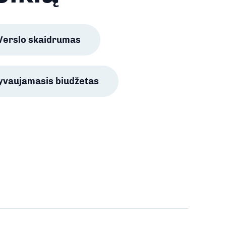
Verslo skaidrumas
lyvaujamasis biudžetas