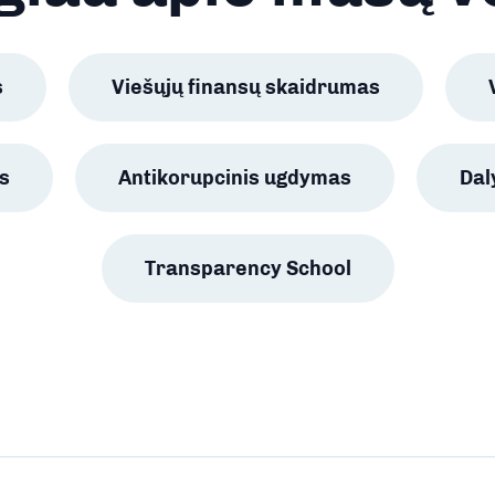
s
Viešųjų finansų skaidrumas
s
Antikorupcinis ugdymas
Da
Transparency School