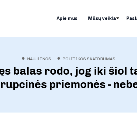
Apie mus
Mūsų veikla
Pasl
NAUJIENOS
POLITIKOS SKAIDRUMAS
s balas rodo, jog iki šiol 
orupcinės priemonės - nebe