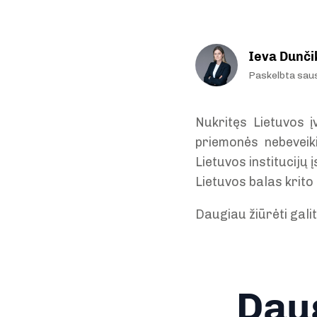
Ieva Dunči
Paskelbta sau
Nukritęs Lietuvos įv
priemonės nebeveiki
Lietuvos institucijų 
Lietuvos balas krito
Daugiau žiūrėti gali
Daug