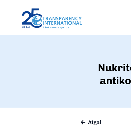
Nukritę
antik
Atgal