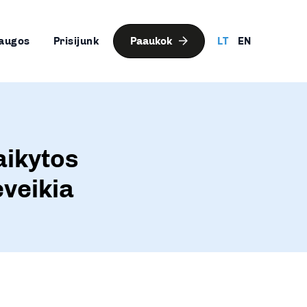
augos
Prisijunk
Paaukok
LT
EN
taikytos
veikia