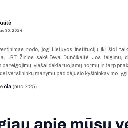
kaitė
sio 30, 2024
ertinimas rodo, jog Lietuvos institucijų iki šiol ta
a, LRT Žinios sakė Ieva Dunčikaitė. Jos teigimu, d
įsipareigojimų, viešai deklaruojamų normų ir tarp prak
 dėl verslininkų manymu padidėjusio kyšininkavimo lygi
te
čia
(nuo 3:25).
iau apie mūsų v