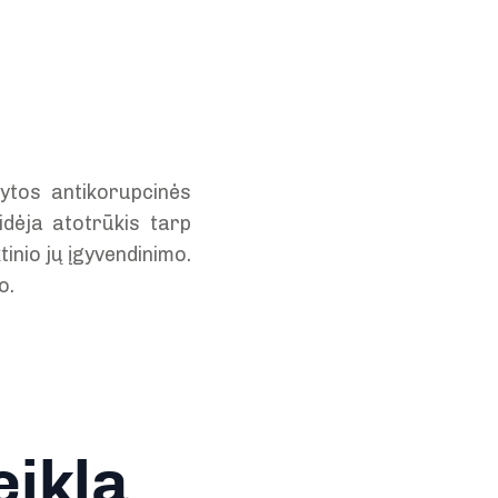
ikytos antikorupcinės
idėja atotrūkis tarp
tinio jų įgyvendinimo.
o.
eiklą