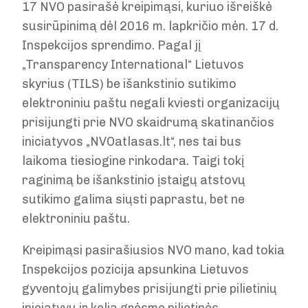
17 NVO pasirašė kreipimąsi, kuriuo išreiškė
susirūpinimą dėl 2016 m. lapkričio mėn. 17 d.
Inspekcijos sprendimo. Pagal jį
„Transparency International“ Lietuvos
skyrius (TILS) be išankstinio sutikimo
elektroniniu paštu negali kviesti organizacijų
prisijungti prie NVO skaidrumą skatinančios
iniciatyvos „NVOatlasas.lt“, nes tai bus
laikoma tiesiogine rinkodara. Taigi tokį
raginimą be išankstinio įstaigų atstovų
sutikimo galima siųsti paprastu, bet ne
elektroniniu paštu.
Kreipimąsi pasirašiusios NVO mano, kad tokia
Inspekcijos pozicija apsunkina Lietuvos
gyventojų galimybes prisijungti prie pilietinių