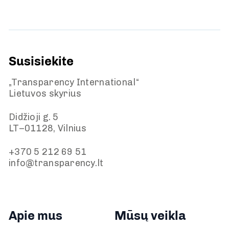
Susisiekite
„Transparency International“
Lietuvos skyrius
Didžioji g. 5
LT–01128, Vilnius
+370 5 212 69 51
info@transparency.lt
Apie mus
Mūsų veikla