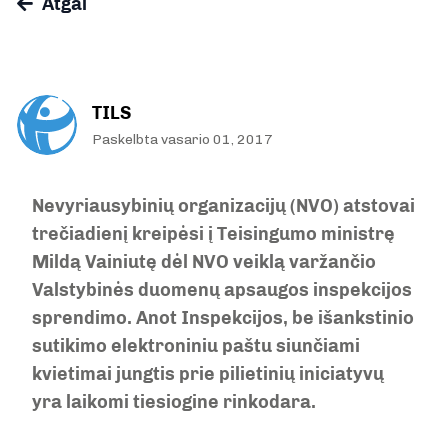
Atgal
TILS
Paskelbta vasario 01, 2017
Nevyriausybinių organizacijų (NVO) atstovai
trečiadienį kreipėsi į Teisingumo ministrę
Mildą Vainiutę dėl NVO veiklą varžančio
Valstybinės duomenų apsaugos inspekcijos
sprendimo. Anot Inspekcijos, be išankstinio
sutikimo elektroniniu paštu siunčiami
kvietimai jungtis prie pilietinių iniciatyvų
yra laikomi tiesiogine rinkodara.