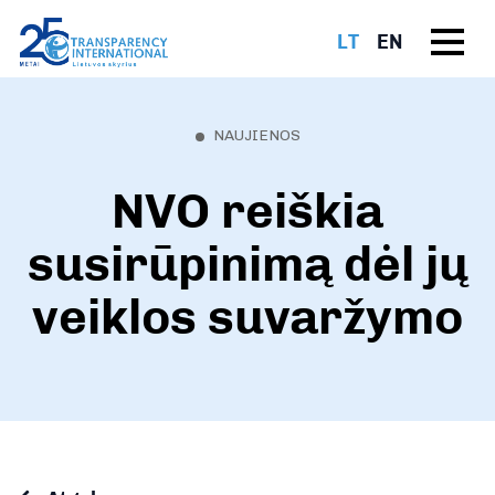
LT
EN
NAUJIENOS
NVO reiškia
susirūpinimą dėl jų
veiklos suvaržymo