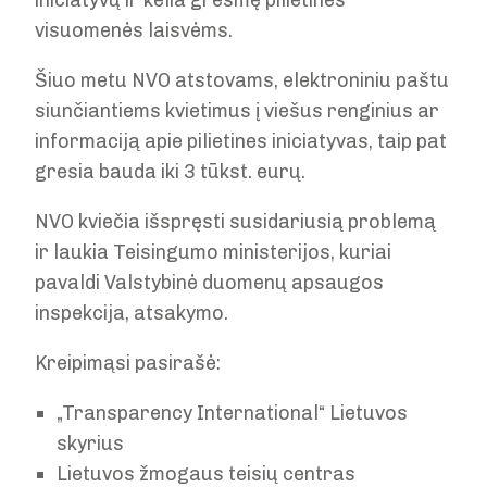
iniciatyvų ir kelia grėsmę pilietinės
visuomenės laisvėms.
Šiuo metu NVO atstovams, elektroniniu paštu
siunčiantiems kvietimus į viešus renginius ar
informaciją apie pilietines iniciatyvas, taip pat
gresia bauda iki 3 tūkst. eurų.
NVO kviečia išspręsti susidariusią problemą
ir laukia Teisingumo ministerijos, kuriai
pavaldi Valstybinė duomenų apsaugos
inspekcija, atsakymo.
Kreipimąsi pasirašė:
„Transparency International“ Lietuvos
skyrius
Lietuvos žmogaus teisių centras