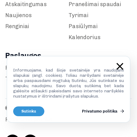
Atskaitingumas
Pranešimai spaudai
Naujienos
Tyrimai
Renginiai
Pasiūlymai
Kalendorius
Paslaugos
Prisijunk
Informuojame, kad šioje svetainėje yra naudojami
slapukai (angl. cookies). Toliau naršydami svetainėje
TILS biblioteka
arba paspausdami mygtuką Sutinku, Jūs sutinkate su
slapukų naudojimu. Savo duotą sutikimą bet kada
galėsite atšaukti pakeisdami savo interneto naršyklės
nustatymus ir ištrindami įrašytus slapukus.
© TILS 2026
Sutinku
Privatumo politika
Privatumo politika