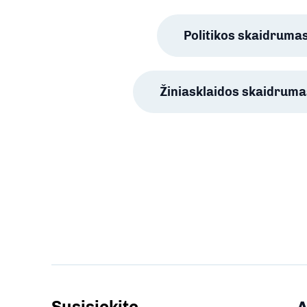
Politikos skaidruma
Žiniasklaidos skaidruma
Susisiekite