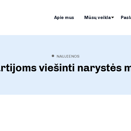
Apie mus
Mūsų veikla
Pasl
NAUJIENOS
rtijoms viešinti narystės 