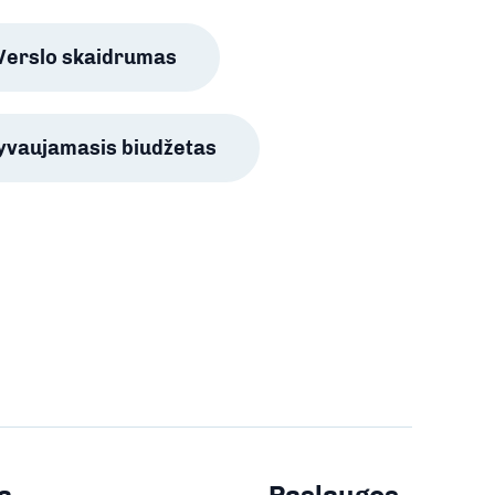
Verslo skaidrumas
lyvaujamasis biudžetas