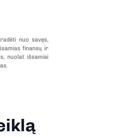
pradėti nuo savęs,
išsamias finansų ir
us, nuolat išsamiai
as.
eiklą