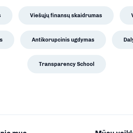
s
Viešųjų finansų skaidrumas
s
Antikorupcinis ugdymas
Da
Transparency School