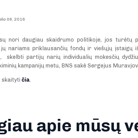
elio 06, 2016
iesų nori daugiau skaidrumo politikoje, jos turėtų 
i jų nariams priklausančių fondų ir viešųjų įstaigų 
, skelbti partijų narių individualių mokesčių dydži
rinkiminių kampanijų metu, BNS sakė Sergejus Muravjov
 skaityti
čia
.
iau apie mūsų v