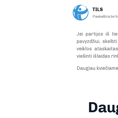
TILS
Paskelbta birž
Jei partijos iš t
pavyzdžiui, skelbt
veiklos ataskaitas
viešinti išlaidas 
Daugiau kviečiame
Daug