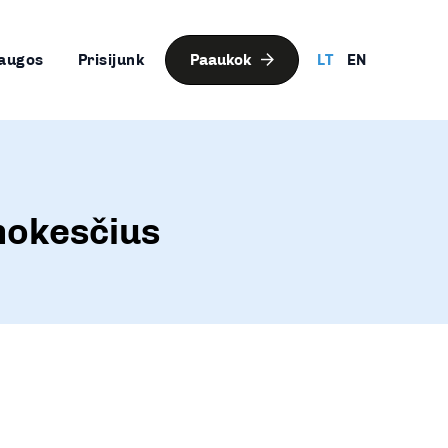
augos
Prisijunk
Paaukok
LT
EN
mokesčius