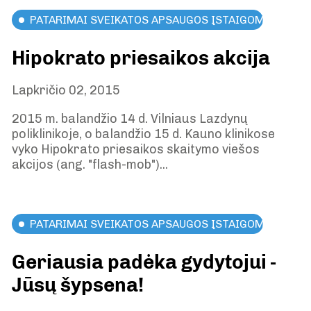
PATARIMAI SVEIKATOS APSAUGOS ĮSTAIGOMS
Hipokrato priesaikos akcija
Lapkričio 02, 2015
2015 m. balandžio 14 d. Vilniaus Lazdynų
poliklinikoje, o balandžio 15 d. Kauno klinikose
vyko Hipokrato priesaikos skaitymo viešos
akcijos (ang. "flash-mob")...
PATARIMAI SVEIKATOS APSAUGOS ĮSTAIGOMS
Geriausia padėka gydytojui -
Jūsų šypsena!