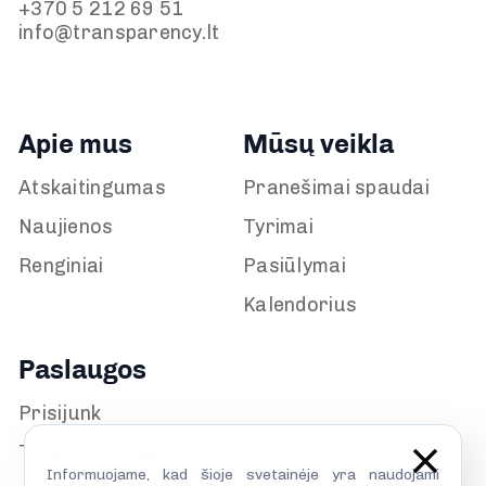
+370 5 212 69 51
info@transparency.lt
Apie mus
Mūsų veikla
Atskaitingumas
Pranešimai spaudai
Naujienos
Tyrimai
Renginiai
Pasiūlymai
Kalendorius
Paslaugos
Prisijunk
TILS biblioteka
Informuojame, kad šioje svetainėje yra naudojami