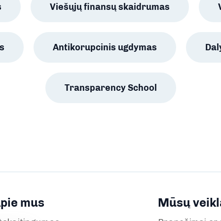
s
Viešųjų finansų skaidrumas
s
Antikorupcinis ugdymas
Da
Transparency School
pie mus
Mūsų veikl