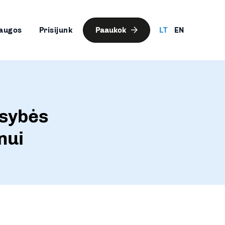
augos
Prisijunk
Paaukok
LT
EN
usybės
nui