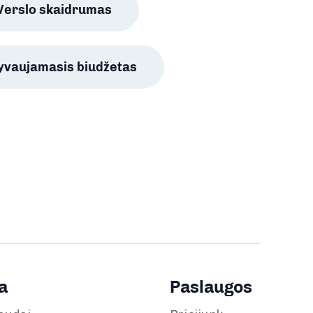
Verslo skaidrumas
lyvaujamasis biudžetas
a
Paslaugos