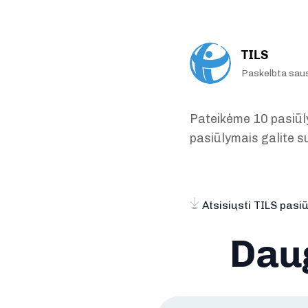
TILS
Paskelbta sau
Pateikėme 10 pasiūl
pasiūlymais galite s
Atsisiųsti TILS pas
Daug