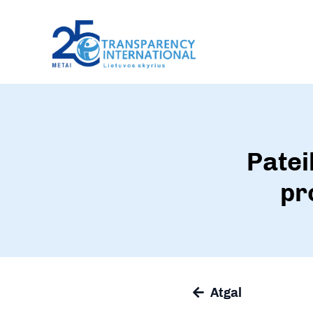
Patei
pr
Atgal