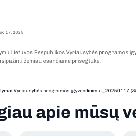
sio 17, 2025
ymų Lietuvos Respublikos Vyriausybės programos įgy
usipažinti žemiau esančiame prisegtuke.
iūlymai Vyriausybės programos įgyvendinimui_20250117 (3
iau apie mūsų v