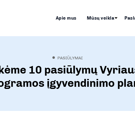
Apie mus
Mūsų veikla
Pasl
PASIŪLYMAI
kėme 10 pasiūlymų Vyria
ogramos įgyvendinimo pla