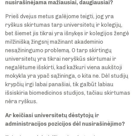
nusirašinėjama mažiausiai, daugiausiai?
Prieš dvejus metus galėjome teigti, jog yra
ryškus skirtumas tarp universitetų ir kolegijų,
bet šiemet jis tikrai yra išnykęs ir kolegijos žengė
milžinišką žingsnį mažinant akademinio
nesąžiningumo problemą. O tarp skirtingų
universitetų yra tikrai neryškūs skirtumai ir
negalėtume išskirti, kad kažkuri viena aukštoji
mokykla yra ypač sąžininga, o kita ne. Dėl studijų
krypčių irgi labai panašiai, tik galbūt labiau
išsiskiria biomedicinos studijos, tačiau skirtumas
nėra ryškus.
Ar keičiasi universitetų dėstytojų ir
administracijos pozicijos dėl nusirašinėjimo?