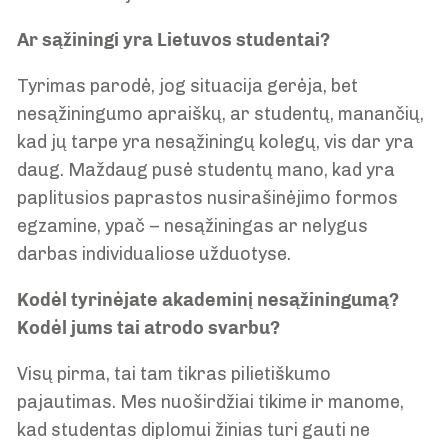
Ar sąžiningi yra Lietuvos studentai?
Tyrimas parodė, jog situacija gerėja, bet
nesąžiningumo apraiškų, ar studentų, manančių,
kad jų tarpe yra nesąžiningų kolegų, vis dar yra
daug. Maždaug pusė studentų mano, kad yra
paplitusios paprastos nusirašinėjimo formos
egzamine, ypač – nesąžiningas ar nelygus
darbas individualiose užduotyse.
Kodėl tyrinėjate akademinį nesąžiningumą?
Kodėl jums tai atrodo svarbu?
Visų pirma, tai tam tikras pilietiškumo
pajautimas. Mes nuoširdžiai tikime ir manome,
kad studentas diplomui žinias turi gauti ne