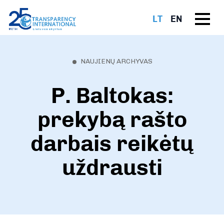
LT
EN
NAUJIENŲ ARCHYVAS
P. Baltokas:
prekybą rašto
darbais reikėtų
uždrausti