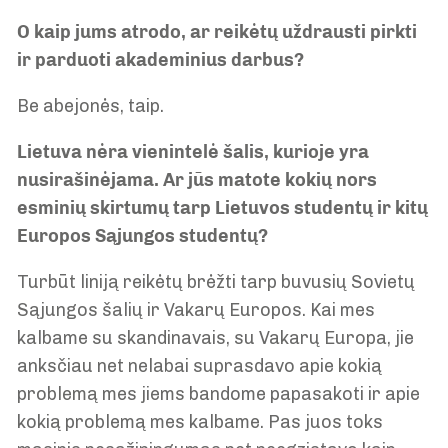
O kaip jums atrodo, ar reikėtų uždrausti pirkti
ir parduoti akademinius darbus?
Be abejonės, taip.
Lietuva nėra vienintelė šalis, kurioje yra
nusirašinėjama. Ar jūs matote kokių nors
esminių skirtumų tarp Lietuvos studentų ir kitų
Europos Sąjungos studentų?
Turbūt liniją reikėtų brėžti tarp buvusių Sovietų
Sąjungos šalių ir Vakarų Europos. Kai mes
kalbame su skandinavais, su Vakarų Europa, jie
anksčiau net nelabai suprasdavo apie kokią
problemą mes jiems bandome papasakoti ir apie
kokią problemą mes kalbame. Pas juos toks