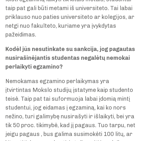
taip pat gali būti metami iš universiteto. Tai labai
priklauso nuo paties universiteto ar kolegijos, ar
netgi nuo fakulteto, kuriame yra įvykdytas
pažeidimas.
Kodėl jūs nesutinkate su sankcija, jog pagautas
nusirašinėjantis studentas negalėtų nemokai
perlaikyti egzamino?
Nemokamas egzamino perlaikymas yra
įtvirtintas Mokslo studijų įstatyme kaip studento
teisė. Taip pat tai suformuoja labai įdomią mintį
studentui, jog eidamas į egzaminą, kai ko nors
nežino, turi galimybę nusirašyti ir išlaikyti, bei yra
tik 50 proc. tikimybė, kad jį pagaus. Tuo tarpu, net
jeigu pagaus , bus galima susimokėti 100 litų, ar