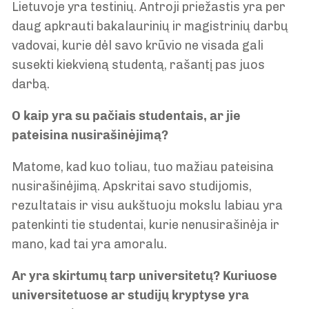
Lietuvoje yra testinių. Antroji priežastis yra per
daug apkrauti bakalaurinių ir magistrinių darbų
vadovai, kurie dėl savo krūvio ne visada gali
susekti kiekvieną studentą, rašantį pas juos
darbą.
O kaip yra su pačiais studentais, ar jie
pateisina nusirašinėjimą?
Matome, kad kuo toliau, tuo mažiau pateisina
nusirašinėjimą. Apskritai savo studijomis,
rezultatais ir visu aukštuoju mokslu labiau yra
patenkinti tie studentai, kurie nenusirašinėja ir
mano, kad tai yra amoralu.
Ar yra skirtumų tarp universitetų? Kuriuose
universitetuose ar studijų kryptyse yra