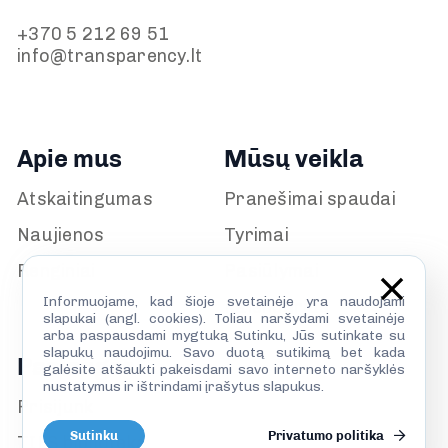
+370 5 212 69 51
info@transparency.lt
Apie mus
Mūsų veikla
Atskaitingumas
Pranešimai spaudai
Naujienos
Tyrimai
Renginiai
Pasiūlymai
Informuojame, kad šioje svetainėje yra naudojami
Kalendorius
slapukai (angl. cookies). Toliau naršydami svetainėje
arba paspausdami mygtuką Sutinku, Jūs sutinkate su
slapukų naudojimu. Savo duotą sutikimą bet kada
Paslaugos
galėsite atšaukti pakeisdami savo interneto naršyklės
nustatymus ir ištrindami įrašytus slapukus.
Prisijunk
Sutinku
Privatumo politika
TILS biblioteka