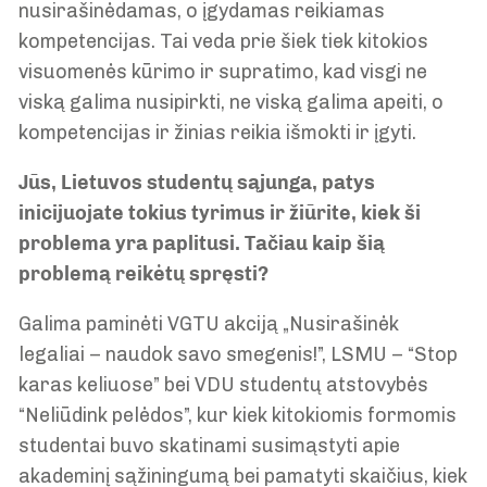
nusirašinėdamas, o įgydamas reikiamas
kompetencijas. Tai veda prie šiek tiek kitokios
visuomenės kūrimo ir supratimo, kad visgi ne
viską galima nusipirkti, ne viską galima apeiti, o
kompetencijas ir žinias reikia išmokti ir įgyti.
Jūs, Lietuvos studentų sąjunga, patys
inicijuojate tokius tyrimus ir žiūrite, kiek ši
problema yra paplitusi. Tačiau kaip šią
problemą reikėtų spręsti?
Galima paminėti VGTU akciją „Nusirašinėk
legaliai – naudok savo smegenis!”, LSMU – “Stop
karas keliuose” bei VDU studentų atstovybės
“Neliūdink pelėdos”, kur kiek kitokiomis formomis
studentai buvo skatinami susimąstyti apie
akademinį sąžiningumą bei pamatyti skaičius, kiek