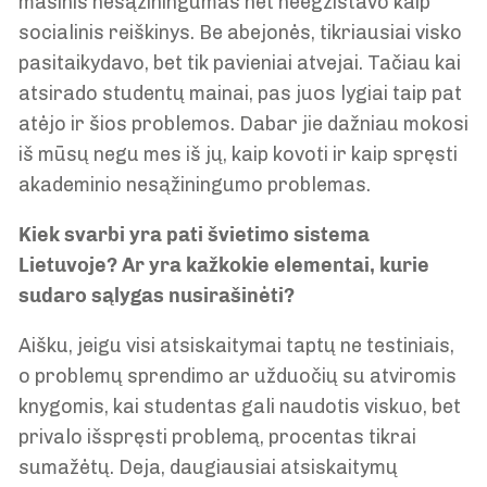
masinis nesąžiningumas net neegzistavo kaip
socialinis reiškinys. Be abejonės, tikriausiai visko
pasitaikydavo, bet tik pavieniai atvejai. Tačiau kai
atsirado studentų mainai, pas juos lygiai taip pat
atėjo ir šios problemos. Dabar jie dažniau mokosi
iš mūsų negu mes iš jų, kaip kovoti ir kaip spręsti
akademinio nesąžiningumo problemas.
Kiek svarbi yra pati švietimo sistema
Lietuvoje? Ar yra kažkokie elementai, kurie
sudaro sąlygas nusirašinėti?
Aišku, jeigu visi atsiskaitymai taptų ne testiniais,
o problemų sprendimo ar užduočių su atviromis
knygomis, kai studentas gali naudotis viskuo, bet
privalo išspręsti problemą, procentas tikrai
sumažėtų. Deja, daugiausiai atsiskaitymų