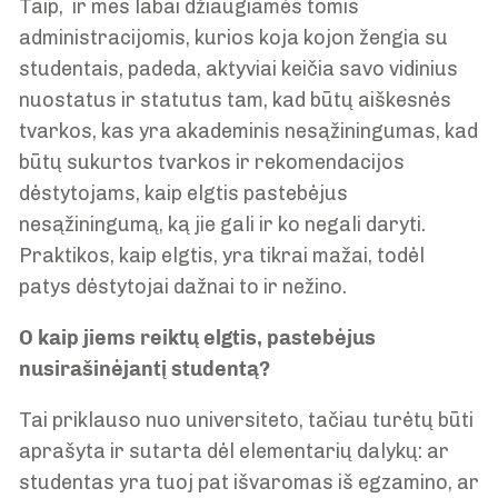
Taip, ir mes labai džiaugiamės tomis
administracijomis, kurios koja kojon žengia su
studentais, padeda, aktyviai keičia savo vidinius
nuostatus ir statutus tam, kad būtų aiškesnės
tvarkos, kas yra akademinis nesąžiningumas, kad
būtų sukurtos tvarkos ir rekomendacijos
dėstytojams, kaip elgtis pastebėjus
nesąžiningumą, ką jie gali ir ko negali daryti.
Praktikos, kaip elgtis, yra tikrai mažai, todėl
patys dėstytojai dažnai to ir nežino.
O kaip jiems reiktų elgtis, pastebėjus
nusirašinėjantį studentą?
Tai priklauso nuo universiteto, tačiau turėtų būti
aprašyta ir sutarta dėl elementarių dalykų: ar
studentas yra tuoj pat išvaromas iš egzamino, ar