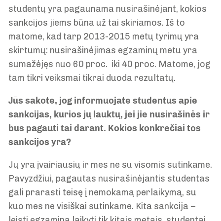
studentų yra pagaunama nusirašinėjant, kokios
sankcijos jiems būna už tai skiriamos. Iš to
matome, kad tarp 2013-2015 metų tyrimų yra
skirtumų: nusirašinėjimas egzaminų metu yra
sumažėjęs nuo 60 proc. iki 40 proc. Matome, jog
tam tikri veiksmai tikrai duoda rezultatų.
Jūs sakote, jog informuojate studentus apie
sankcijas, kurios jų lauktų, jei jie nusirašinės ir
bus pagauti tai darant. Kokios konkrečiai tos
sankcijos yra?
Jų yra įvairiausių ir mes ne su visomis sutinkame.
Pavyzdžiui, pagautas nusirašinėjantis studentas
gali prarasti teisę į nemokamą perlaikymą, su
kuo mes ne visiškai sutinkame. Kita sankcija –
leisti egzaminą laikyti tik kitais metais, studentai