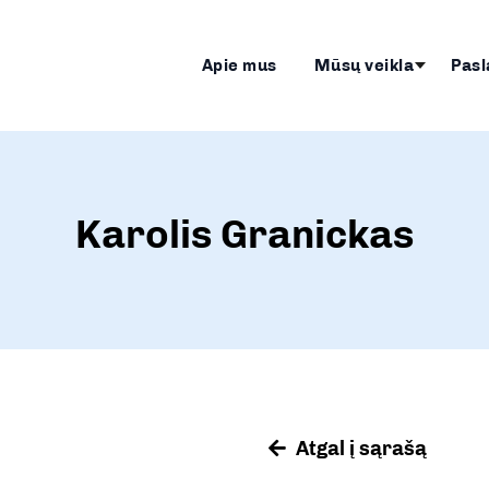
Apie mus
Mūsų veikla
Pasl
Karolis Granickas
Atgal į sąrašą