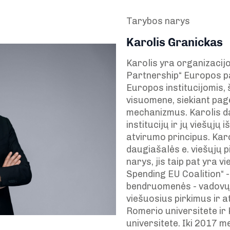
Tarybos narys
Karolis Granickas
Karolis yra organizacij
Partnership“ Europos pa
Europos institucijomis, š
visuomene, siekiant page
mechanizmus. Karolis d
institucijų ir jų viešųjų 
atvirumo principus. Kar
daugiašalės e. viešųjų 
narys, jis taip pat yra v
Spending EU Coalition“ - 
bendruomenės - vadovų. 
viešuosius pirkimus ir a
Romerio universitete ir
universitete. Iki 2017 