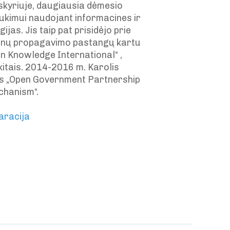
 skyriuje, daugiausia dėmesio
aukimui naudojant informacines ir
jas. Jis taip pat prisidėjo prie
enų propagavimo pastangų kartu
n Knowledge International“ ,
 kitais. 2014-2016 m. Karolis
jas „Open Government Partnership
chanism“.
aracija