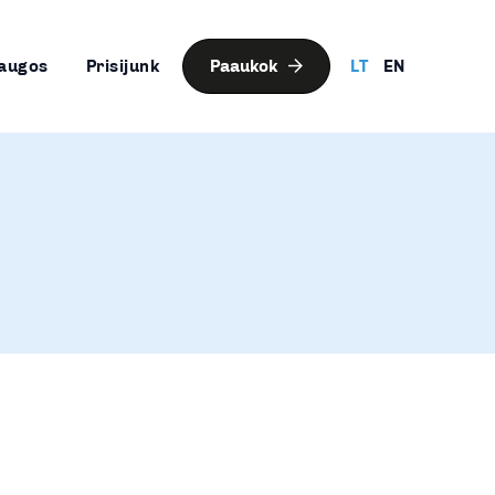
augos
Prisijunk
Paaukok
LT
EN