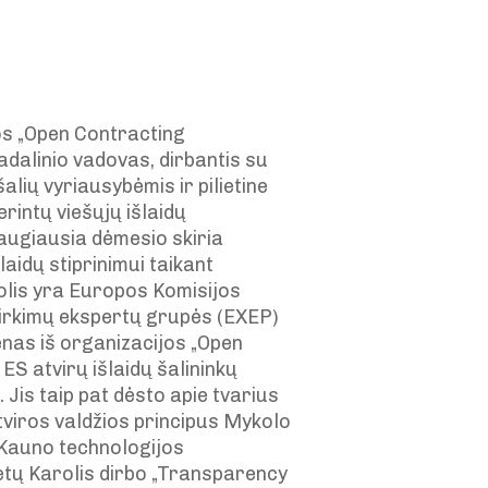
os „Open Contracting
dalinio vadovas, dirbantis su
alių vyriausybėmis ir pilietine
rintų viešųjų išlaidų
augiausia dėmesio skiria
išlaidų stiprinimui taikant
olis yra Europos Komisijos
pirkimų ekspertų grupės (EXEP)
ienas iš organizacijos „Open
ES atvirų išlaidų šalininkų
Jis taip pat dėsto apie tvarius
tviros valdžios principus Mykolo
 Kauno technologijos
metų Karolis dirbo „Transparency