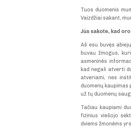
Tuos duomenis mums
Vaizdžiai sakant, mu
Jūs sakote, kad oro
Aš esu buvęs abiej
buvau žmogus, kuri
asmeninės informaci
kad negali atverti
atveriami, nes ins
duomenų kaupimas pate
už tų duomenų saugo
Tačiau kaupiami duo
fizinius viešojo se
dviems žmonėms yr