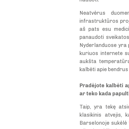
Neatvėrus duomen
infrastruktūros proj
aš pats esu medici
panaudoti sveikatos 
Nyderlanduose yra p
kuriuos internete 
aukšta temperatūra
kalbėti apie bendru
Pradėjote kalbėti a
ar teko kada papulti
Taip, yra tekę atsi
klasikinis atvejis,
Barselonoje sukėlė v