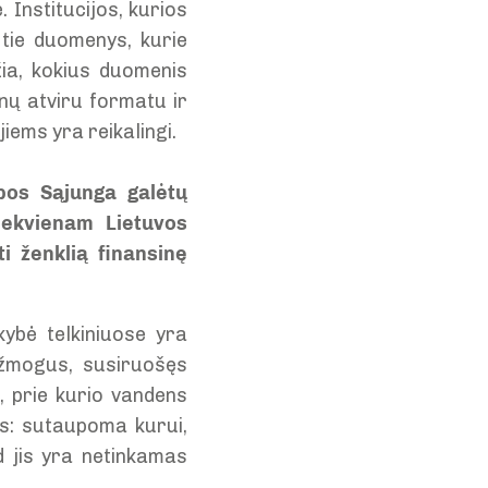
 Institucijos, kurios
 tie duomenys, kurie
žia, kokius duomenis
nų atviru formatu ir
iems yra reikalingi.
pos Sąjunga galėtų
kiekvienam Lietuvos
i ženklią finansinę
kybė telkiniuose yra
 žmogus, susiruošęs
i, prie kurio vandens
as: sutaupoma kurui,
d jis yra netinkamas