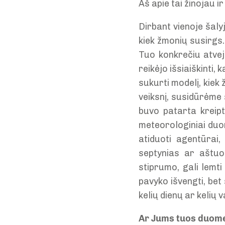
Aš apie tai žinojau i
Dirbant vienoje šaly
kiek žmonių susirgs. 
Tuo konkrečiu atve
reikėjo išsiaiškinti
sukurti modelį, kiek 
veiksnį, susidūrėme
buvo patarta kreipt
meteorologiniai duom
atiduoti agentūrai
septynias ar aštuo
stiprumo, gali lemti
pavyko išvengti, bet 
kelių dienų ar kelių 
Ar Jums tuos duomen