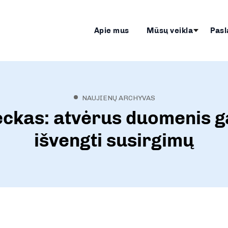
Apie mus
Mūsų veikla
Pasl
NAUJIENŲ ARCHYVAS
ckas: atvėrus duomenis 
išvengti susirgimų