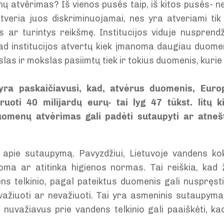
 atvėrimas? Iš vienos pusės taip, iš kitos pusės- ne.
tveria juos diskriminuojamai, nes yra atveriami tik
 ar turintys reikšmę. Institucijos viduje nusprend
 kad institucijos atvertų kiek įmanoma daugiau duome
as ir mokslas pasiimtų tiek ir tokius duomenis, kurie j
yra paskaičiavusi, kad, atvėrus duomenis, Euro
uoti 40 milijardų eurų- tai lyg 47 tūkst. litų 
uomenų atvėrimas gali padėti sutaupyti ar atnešt
 apie sutaupymą. Pavyzdžiui, Lietuvoje vandens ko
toma ar atitinka higienos normas. Tai reiškia, kad
ens telkinio, pagal pateiktus duomenis gali nuspręst
 važiuoti ar nevažiuoti. Tai yra asmeninis sutaupym
s nuvažiavus prie vandens telkinio gali paaiškėti, ka