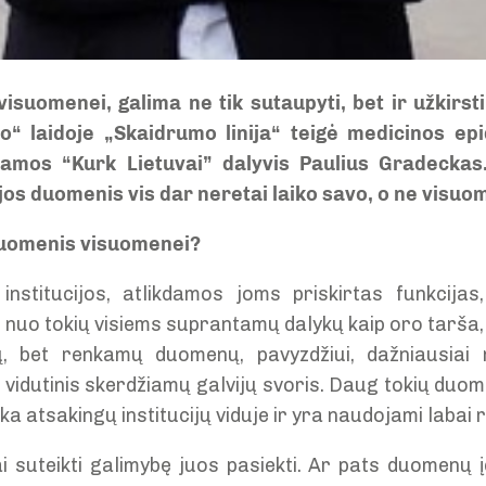
suomenei, galima ne tik sutaupyti, bet ir užkirst
ijo“ laidoje „Skaidrumo linija“ teigė medicinos ep
amos “Kurk Lietuvai” dalyvis Paulius Gradeckas
ijos duomenis vis dar neretai laiko savo, o ne vis
 duomenis visuomenei?
institucijos, atlikdamos joms priskirtas funkcija
uo tokių visiems suprantamų dalykų kaip oro tarša, j
ų, bet renkamų duomenų, pavyzdžiui, dažniausiai n
a vidutinis skerdžiamų galvijų svoris. Daug tokių duome
eka atsakingų institucijų viduje ir yra naudojami labai r
i suteikti galimybę juos pasiekti. Ar pats duomenų į