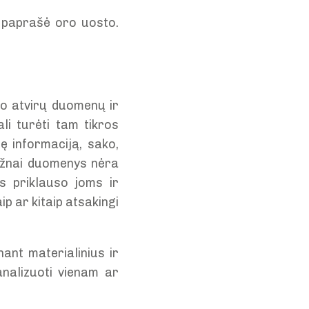
 paprašė oro uosto.
o atvirų duomenų ir
i turėti tam tikros
ę informaciją, sako,
ažnai duomenys nėra
s priklauso joms ir
ip ar kitaip atsakingi
ant materialinius ir
analizuoti vienam ar