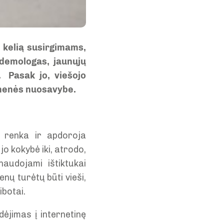
i kelią susirgimams,
idemologas, jaunųjų
. Pasak jo, viešojo
uomenės nuosavybe.
s, renka ir apdoroja
o kokybė iki, atrodo,
audojami ištiktukai
nų turėtų būti vieši,
ibotai.
dėjimas į internetinę