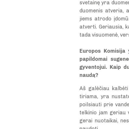
svetainę yra duomenų
duomenis atveria, a
jiems atrodo įdomūs
atverti. Geriausia,
tada visuomenė, versl
Europos Komisija 
papildomai sugener
gyventojui. Kaip d
naudą?
Aš galėčiau kalbėti
tiriama, yra nusta
poilsiauti prie vand
telkinio jam geriau
gerai nuotaikai, ne
naudoti.