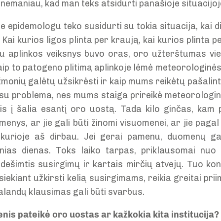
r nemaniau, kad man teks atsidurti panašioje situacijoj
je epidemologu teko susidurti su tokia situacija, kai 
Kai kurios ligos plinta per kraują, kai kurios plinta p
ju aplinkos veiksnys buvo oras, oro užterštumas v
, kaip to patogeno plitimą aplinkoje lėmė meteorologin
žmonių galėtų užsikrėsti ir kaip mums reikėtų pašalinti
 su problema, nes mums staiga prireikė meteorolog
is į šalia esantį oro uostą. Tada kilo ginčas, kam
enys, ar jie gali būti žinomi visuomenei, ar jie pagal
, kurioje aš dirbau. Jei gerai pamenu, duomenų g
nias dienas. Toks laiko tarpas, priklausomai nuo i
 dešimtis susirgimų ir kartais mirčių atvejų. Tuo ko
siekiant užkirsti kelią susirgimams, reikia greitai pri
valandų klausimas gali būti svarbus.
is pateikė oro uostas ar kažkokia kita institucija?