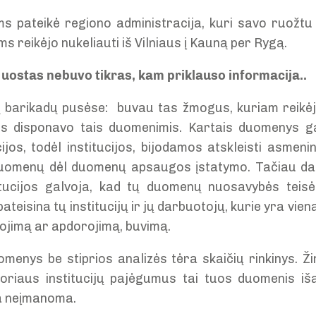
 pateikė regiono administracija, kuri savo ruožtu
ms reikėjo nukeliauti iš Vilniaus į Kauną per Rygą.
 uostas nebuvo tikras, kam priklauso informacija..
ų barikadų pusėse: buvau tas žmogus, kuriam reikėj
s disponavo tais duomenimis. Kartais duomenys gal
jos, todėl institucijos, bijodamos atskleisti asmenin
 duomenų dėl duomenų apsaugos įstatymo. Tačiau d
titucijos galvoja, kad tų duomenų nuosavybės teisė
isina tų institucijų ir jų darbuotojų, kurie yra viena
jimą ar apdorojimą, buvimą.
menys be stiprios analizės tėra skaičių rinkinys. Žin
ktoriaus institucijų pajėgumus tai tuos duomenis iš
a neįmanoma.