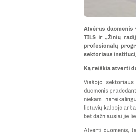
Atvėrus duomenis vi
TILS ir „Žinių rad
profesionalų progr
sektoriaus instituc
Ką reiškia atverti
Viešojo sektoriaus 
duomenis pradedant n
niekam nereikaling
lietuvių kalboje arb
bet dažniausiai jie li
Atverti duomenis, ta