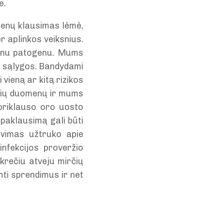
e.
dienų klausimas lėmė,
er aplinkos veiksnius.
ienu patogenu. Mums
ės sąlygos. Bandydami
 vieną ar kitą rizikos
inių duomenų ir mums
 priklauso oro uosto
 paklausimą gali būti
avimas užtruko apie
nfekcijos proveržio
nkrečiu atveju mirčių
imti sprendimus ir net