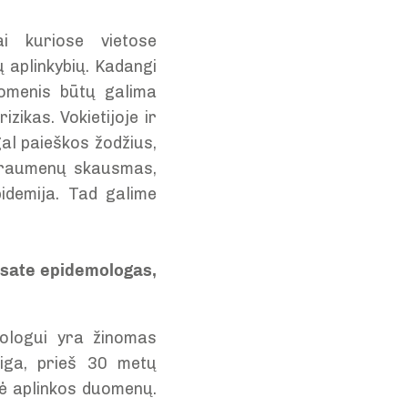
i kuriose vietose
ų aplinkybių. Kadangi
uomenis būtų galima
zikas. Vokietijoje ir
al paieškos žodžius,
r raumenų skausmas,
idemija. Tad galime
 esate epidemologas,
emologui yra žinomas
 liga, prieš 30 metų
ikė aplinkos duomenų.