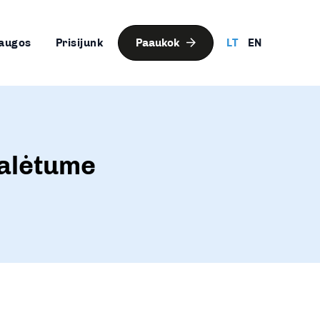
augos
Prisijunk
Paaukok
LT
EN
galėtume