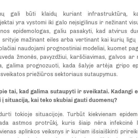
ų gali būti klaidų kuriant infrastruktūrą, ka
ektai yra vystomi iki galo neįsigilinus ir nežinant vis
nos epidemologas, galiu pasakyti, kad atvirus d
srityje mažinant eiles arba vertinant kai kurių ligų ri
lačiai naudojami prognostiniai modeliai, kuomet pag
suveda žmonės, pavyzdžiui, karščiavimas, galvos a
, galima prognozuoti, kada šalyje artėja gripo ep
s sveikatos priežiūros sektoriaus sutaupymus.
pie tai, kad galima sutaupyti ir sveikatai. Kadangi
 į situaciją, kai teko skubiai gauti duomenų?
durti tokioje situacijoje. Turbūt kiekvienam epid
 kada astmos protrūkį, kuris šiaip nėra infekcinė
ienas aplinkos veiksnys ir kuriam išsiaiškinti prire