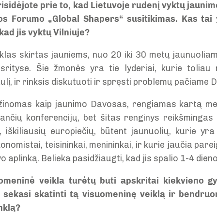
isidėjote prie to, kad Lietuvoje rudenį vyktų jaun
s Forumo „Global Shapers“ susitikimas. Kas tai 
ad jis vyktų Vilniuje?
nklas skirtas jauniems, nuo 20 iki 30 metų jaunuoliam
e srityse. Šie žmonės yra tie lyderiai, kurie tolia
į, ir rinksis diskutuoti ir spręsti problemų pačiame 
p žinomas kaip jaunimo Davosas, rengiamas kartą m
ančių konferencijų, bet šitas renginys reikšmingas 
iškiliausių europiečių, būtent jaunuolių, kurie yra j
konomistai, teisininkai, menininkai, ir kurie jaučia pa
vo aplinką. Belieka pasidžiaugti, kad jis spalio 1-4 dien
omeninė veikla turėtų būti apskritai kiekvieno gy
 sekasi skatinti tą visuomeninę veiklą ir bendru
nklą?