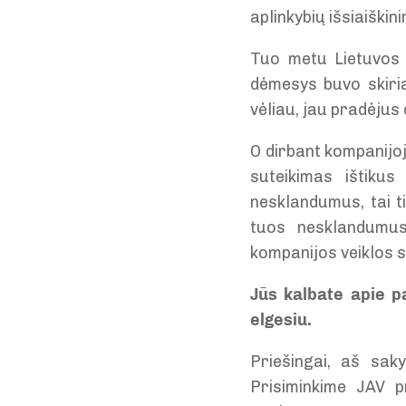
aplinkybių išsiaiškin
Tuo metu Lietuvos u
dėmesys buvo skiria
vėliau, jau pradėjus d
O dirbant kompanijoj
suteikimas ištikus
nesklandumus, tai t
tuos nesklandumus 
kompanijos veiklos 
Jūs kalbate apie p
elgesiu.
Priešingai, aš saky
Prisiminkime JAV 