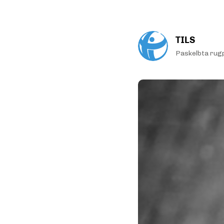
TILS
Paskelbta rugp