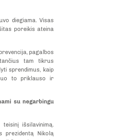
buvo diegiama. Visas
itas poreikis ateina
 prevencija, pagalbos
stančius tam tikrus
yti sprendimus, kaip
nuo to priklauso ir
inami su negarbingu
eisinį išsilavinimą.
 prezidentą Nikolą