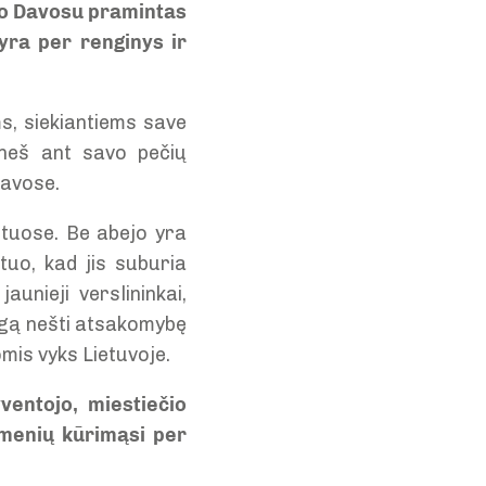
imo Davosu pramintas
yra per renginys ir
s, siekiantiems save
u neš ant savo pečių
Davose.
etuose. Be abejo yra
tuo, kad jis suburia
aunieji verslininkai,
reigą nešti atsakomybę
omis vyks Lietuvoje.
ventojo, miestiečio
omenių kūrimąsi per