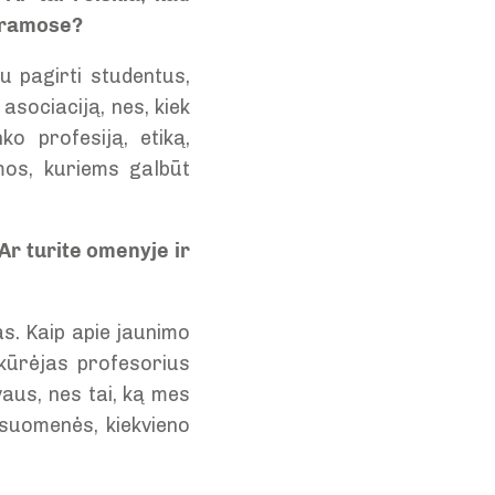
ogramose?
u pagirti studentus,
asociaciją, nes, kiek
ko profesiją, etiką,
amos, kuriems galbūt
Ar turite omenyje ir
s. Kaip apie jaunimo
kūrėjas profesorius
aus, nes tai, ką mes
isuomenės, kiekvieno