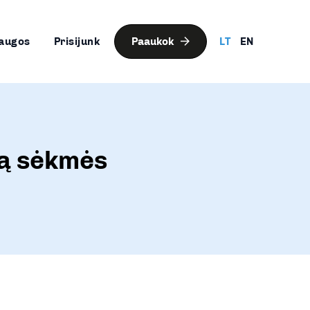
augos
Prisijunk
Paaukok
LT
EN
ną sėkmės