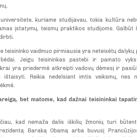
imų.
niversitete, kuriame studijavau, tokia kultūra ne
mas įstatymų, teismų praktikos studijoms. Galbūt š
irbti.
e teisininko vaidmuo pirmiausia yra neteisėtų dalykų
 bėdai. Jeigu teisininkas pastebi ir pamato vyk
ikrai yra priedermė atkreipti vadovų dėmesį ir pasiūl
ištaisyti. Reikia nedelsiant imtis veiksmų, nes 
sėkmė.
areigą, bet matome, kad dažnai teisininkai tapat
čiau, kad nemaža dalis iškilių žmonių turi būtent t
prezidentą Baraką Obamą arba buvusį Prancūzijos