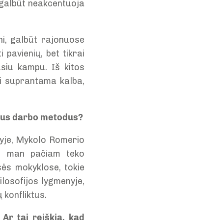
e galbūt neakcentuoja
ni, galbūt rajonuose
 pavienių, bet tikrai
usiu kampu. Iš kitos
ti suprantama kalba,
škus darbo metodus?
lyje, Mykolo Romerio
 ir man pačiam teko
sės mokyklose, tokie
ilosofijos lygmenyje,
 konfliktus.
 Ar tai reiškia, kad