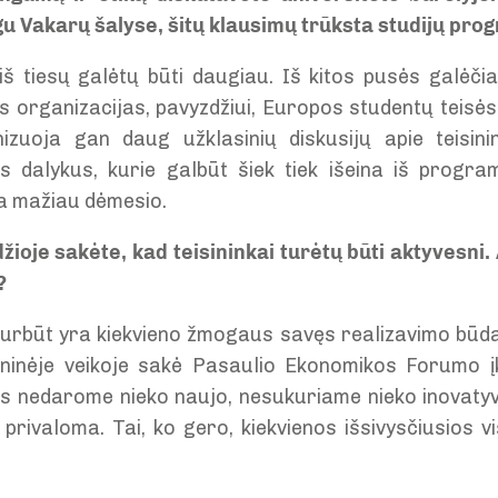
egu Vakarų šalyse, šitų klausimų trūksta studijų pr
 iš tiesų galėtų būti daugiau. Iš kitos pusės galėčia
s organizacijas, pavyzdžiui, Europos studentų teisės 
izuoja gan daug užklasinių diskusijų apie teisinin
s dalykus, kurie galbūt šiek tiek išeina iš progr
a mažiau dėmesio.
ioje sakėte, kad teisininkai turėtų būti aktyvesni. 
?
turbūt yra kiekvieno žmogaus savęs realizavimo būda
ninėje veikoje sakė Pasaulio Ekonomikos Forumo į
 nedarome nieko naujo, nesukuriame nieko inovatyv
 privaloma. Tai, ko gero, kiekvienos išsivysčiusios v