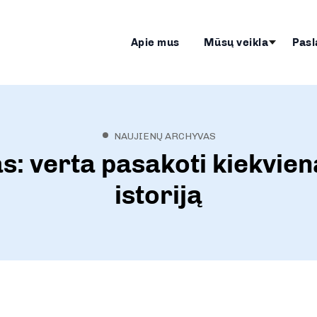
Apie mus
Mūsų veikla
Pasl
NAUJIENŲ ARCHYVAS
as: verta pasakoti kiekvie
istoriją