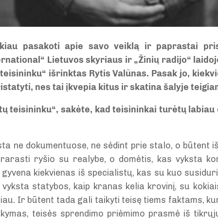
kiau pasakoti apie savo veiklą ir paprastai pri
national“ Lietuvos skyriaus ir „Žinių radijo“ laidoj
eisininku“ išrinktas Rytis Valūnas. Pasak jo, kiekv
istatyti, nes tai įkvepia kitus ir skatina šalyje teig
tų teisininku“, sakėte, kad teisininkai turėtų labiau
ta ne dokumentuose, ne sėdint prie stalo, o būtent iš
rarasti ryšio su realybe, o domėtis, kas vyksta ko
gyvena kiekvienas iš specialistų, kas su kuo susiduri
p vyksta statybos, kaip kranas kelia krovinį, su kokiai
liau. Ir būtent tada gali taikyti teisę tiems faktams, ku
aikymas, teisės sprendimo priėmimo prasmė iš tikrųj