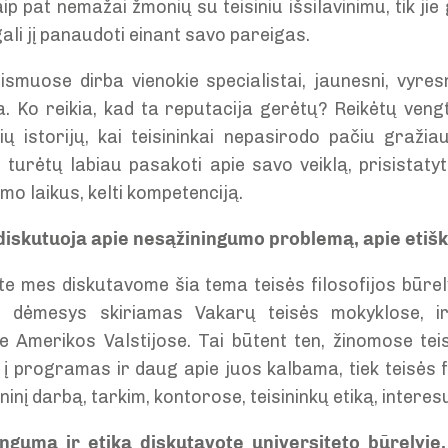
p pat nemažai žmonių su teisiniu išsilavinimu, tik ji
gali jį panaudoti einant savo pareigas.
ismuose dirba vienokie specialistai, jaunesni, vyres
a. Ko reikia, kad ta reputacija gerėtų? Reikėtų vengti
nių istorijų, kai teisininkai nepasirodo pačiu gražia
 turėtų labiau pasakoti apie savo veiklą, prisistaty
imo laikus, kelti kompetenciją.
i diskutuoja apie nesąžiningumo problemą, apie eti
ete mes diskutavome šia tema teisės filosofijos būre
lis dėmesys skiriamas Vakarų teisės mokyklose,
se Amerikos Valstijose. Tai būtent ten, žinomose tei
 į programas ir daug apie juos kalbama, tiek teisės f
ninį darbą, tarkim, kontorose, teisininkų etiką, interesų
ngumą ir etiką diskutavote universiteto būrelyje.