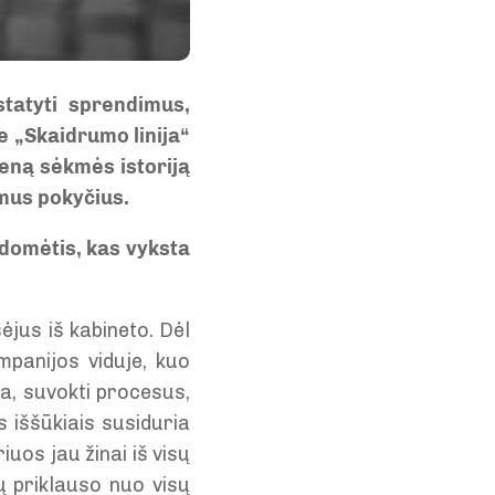
statyti sprendimus,
e „Skaidrumo linija“
ieną sėkmės istoriją
iamus pokyčius.
 domėtis, kas vyksta
ėjus iš kabineto. Dėl
mpanijos viduje, kuo
a, suvokti procesus,
s iššūkiais susiduria
riuos jau žinai iš visų
ų priklauso nuo visų