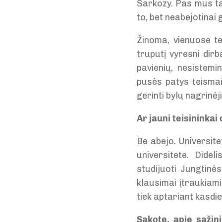
Sarkozy. Pas mus tai
to, bet neabejotinai 
Žinoma, vienuose te
truputį vyresni dirb
pavienių, nesistemi
pusės patys teismai
gerinti bylų nagrinėj
Ar jauni teisininka
Be abejo. Universit
universitete. Dide
studijuoti Jungtinė
klausimai įtraukiami
tiek aptariant kasdie
Sakote, apie sąžini