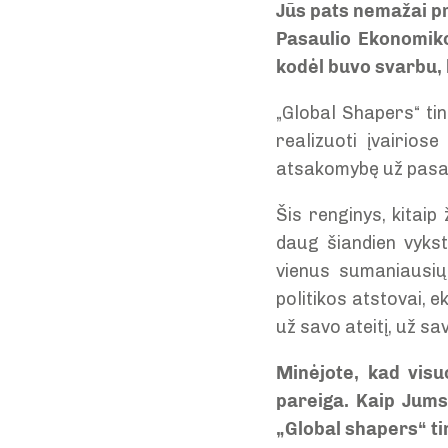
Jūs pats nemažai pr
Pasaulio Ekonomiko
kodėl buvo svarbu, k
„Global Shapers“ ti
realizuoti įvairios
atsakomybę už pasaul
Šis renginys, kitai
daug šiandien vykst
vienus sumaniausių, 
politikos atstovai, e
už savo ateitį, už sa
Minėjote, kad visu
pareiga. Kaip Jums
„Global shapers“ ti