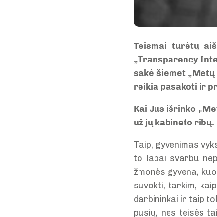
Teismai turėtų aiš
„Transparency Inter
sakė šiemet „Metų t
reikia pasakoti ir pr
Kai Jus išrinko „Me
už jų kabineto ribų.
Taip, gyvenimas vyks
to labai svarbu nep
žmonės gyvena, kuo 
suvokti, tarkim, kai
darbininkai ir taip to
pusių, nes teisės t