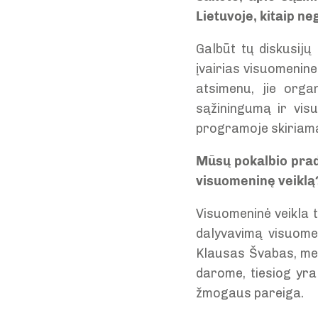
Lietuvoje, kitaip n
Galbūt tų diskusijų
įvairias visuomenine
atsimenu, jie organ
sąžiningumą ir visu
programoje skiriam
Mūsų pokalbio pradž
visuomeninę veiklą
Visuomeninė veikla 
dalyvavimą visuome
Klausas Švabas, mes
darome, tiesiog yra
žmogaus pareiga.