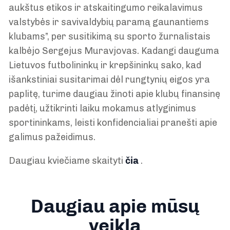
aukštus etikos ir atskaitingumo reikalavimus
valstybės ir savivaldybių paramą gaunantiems
klubams”, per susitikimą su sporto žurnalistais
kalbėjo Sergejus Muravjovas. Kadangi dauguma
Lietuvos futbolininkų ir krepšininkų sako, kad
išankstiniai susitarimai dėl rungtynių eigos yra
paplitę, turime daugiau žinoti apie klubų finansinę
padėtį, užtikrinti laiku mokamus atlyginimus
sportininkams, leisti konfidencialiai pranešti apie
galimus pažeidimus.
Daugiau kviečiame skaityti
čia
.
Daugiau apie mūsų
veiklą