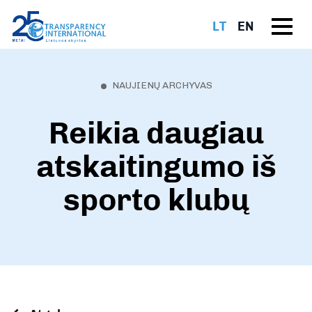
LT
EN
NAUJIENŲ ARCHYVAS
Reikia daugiau
atskaitingumo iš
sporto klubų