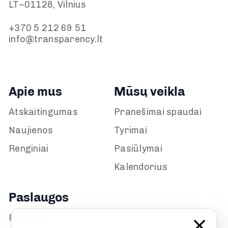
LT–01128, Vilnius
+370 5 212 69 51
info@transparency.lt
Apie mus
Mūsų veikla
Atskaitingumas
Pranešimai spaudai
Naujienos
Tyrimai
Renginiai
Pasiūlymai
Kalendorius
Paslaugos
Prisijunk