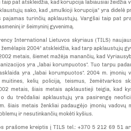
taip pat atskleidžia, kad korupcija labiausiai žeidži
laustųjų sako, kad „smulkioji korupcija“ yra didelė p
 pajamas turinčių apklaustųjų. Vargšai taip pat pr
 asmeninį ir šeimyninį gyvenimą.
ncy International Lietuvos skyriaus (TILS) naujaus
 žemėlapis 2004“ atskleidžia, kad tarp apklaustųjų gyv
 2002 metais, šiemet mažėja manančių, kad Vyriausybė
anizacijos yra „labai korumpuotos“. Tuo tarpu padau
iasklaida yra „labai korumpuotos“. 2004 m. įmonių v
 muitines, kelių policiją, teismus, žemėtvarkos sk
002 metais, šiais metais apklaustieji teigia, kad 
o du trečdaliai apklaustųjų yra pasirengę neofici
m. šiais metais ženkliai padaugėjo įmonių vadovų m
blemų ir nesutinkančių mokėti kyšius.
os prašome kreiptis į TILS tel.: +370 5 212 69 51 