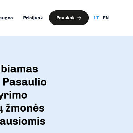
augos
Prisijunk
Paaukok
LT
EN
elbiamas
 Pasaulio
yrimo
ių žmonės
iausiomis