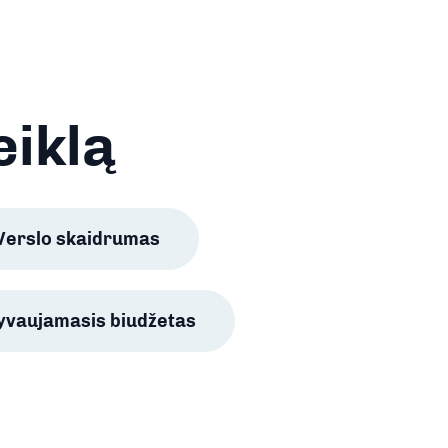
eiklą
Verslo skaidrumas
lyvaujamasis biudžetas