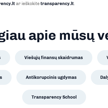
ency.lt
ar ieškokite
transparency.lt
.
iau apie mūsų v
s
Viešųjų finansų skaidrumas
s
Antikorupcinis ugdymas
Da
Transparency School