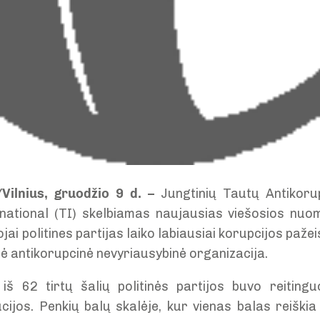
Vilnius, gruodžio 9 d. –
Jungtinių Tautų Antikoru
national (TI) skelbiamas naujausias viešosios nuo
ai politines partijas laiko labiausiai korupcijos pažeis
ė antikorupcinė nevyriausybinė organizacija.
iš 62 tirtų šalių politinės partijos buvo reitingu
cijos. Penkių balų skalėje, kur vienas balas reiškia 