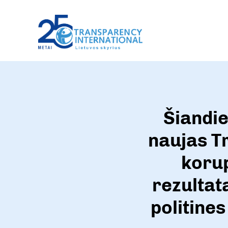
Šiandie
naujas T
koru
rezultat
politine