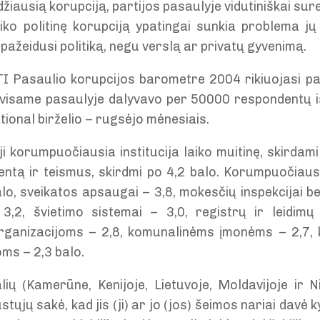
idžiausią korupciją, partijos pasaulyje vidutiniškai su
aiko politinę korupciją ypatingai sunkia problema jų
 pažeidusi politiką, negu verslą ar privatų gyvenimą.
 TI Pasaulio korupcijos barometre 2004 rikiuojasi par
 visame pasaulyje dalyvavo per 5
000
0 respondentų i
tional birželio – rugsėjo mėnesiais.
ji korumpuočiausia institucija laiko muitinę, skirdami 
mentą ir teismus, skirdmi po 4,2 balo. Korumpuočiausi
balo, sveikatos apsaugai – 3,8, mokesčių inspekcijai be
– 3,2, švietimo sistemai – 3,0, registrų ir leidi
rganizacijoms – 2,8, komunalinėms įmonėms – 2,7, k
oms – 2,3 balo.
lių (Kamerūne, Kenijoje, Lietuvoje, Moldavijoje ir N
ustųjų sakė, kad jis (ji) ar jo (jos) šeimos nariai davė