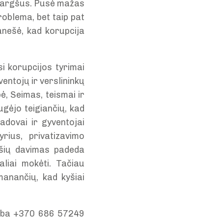
a vargšus. Pusė mažas
roblema, bet taip pat
anešė, kad korupcija
i korupcijos tyrimai
entojų ir verslininkų
, Seimas, teismai ir
gėjo teigiančių, kad
adovai ir gyventojai
yrius, privatizavimo
kyšių davimas padeda
aliai mokėti. Tačiau
anančių, kad kyšiai
arba +370 686 57249