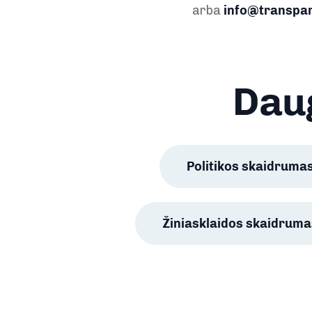
arba
info@transpar
Daug
Politikos skaidruma
Žiniasklaidos skaidruma