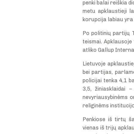
penki balai reiškia d
metu apklaustieji l
korupcija labiau yra
Po politinių partijų
teismai. Apklausoje
atliko Gallup Interna
Lietuvoje apklaustie
bei partijas, parla
policijai tenka 4,1 
3,5, žiniasklaidai 
nevyriausybinėms o
religinėms institucij
Penkiose iš tirtų ša
vienas iš trijų apkla