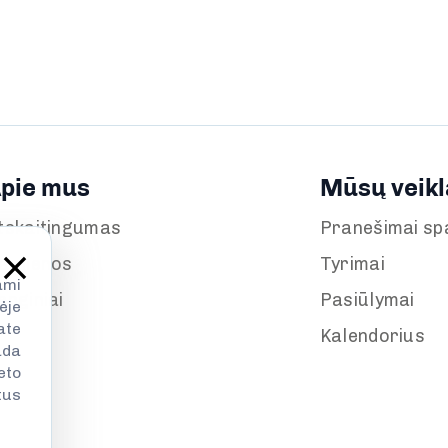
pie mus
Mūsų veikl
tskaitingumas
Pranešimai sp
aujienos
Tyrimai
ami
enginiai
Pasiūlymai
ėje
ate
Kalendorius
ada
eto
tus