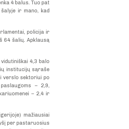
renka 4 balus. Tuo pat
 šalyje ir mano, kad
lamentai, policija ir
š 64 šalių. Apklausą
vidutiniškai 4,3 balo
ų institucijų sąraše
i verslo sektoriui po
mų paslaugoms – 2,9,
ariuomenei – 2,4 ir
igerijoje) mažiausiai
 kyšį per pastaruosius