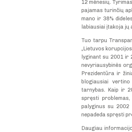
12 mėnesių. Tyrimas 
pajamas turinčių apk
mano ir 38% dideles
labiausiai įtakoja jų
Tuo tarpu Transpare
„Lietuvos korupcijos
lyginant su 2001 ir
nevyriausybinės org
Prezidentūra ir žin
blogiausiai vertino
tarnybas. Kaip ir 2
spręsti problemas, 
palyginus su 2002 
nepadeda spręsti pro
Daugiau informacij