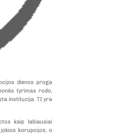
pcijos dienos proga
monės tyrimas rodo,
ta institucija. TI yra
otos kaip labiausiai
jokios korupcijos, o