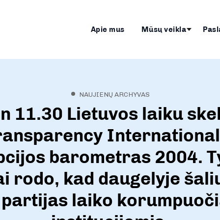
Apie mus
Mūsų veikla
Pasl
NAUJIENŲ ARCHYVAS
n 11.30 Lietuvos laiku sk
ransparency International
pcijos barometras 2004. T
ai rodo, kad daugelyje šal
s partijas laiko korumpuoč