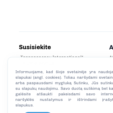
Susisiekite
A
„Transparency International“
A
Lietuvos skyrius
N
Informuojame, kad šioje svetainėje yra naudoj
Didžioji g. 5
R
slapukai (angl. cookies). Toliau naršydami svetain
LT–01128, Vilnius
arba paspausdami mygtuką Sutinku, Jūs sutink
su slapukų naudojimu. Savo duotą sutikimą bet k
+370 5 212 69 51
galėsite atšaukti pakeisdami savo intern
info@transparency.lt
naršyklės nustatymus ir ištrindami įrašy
slapukus.