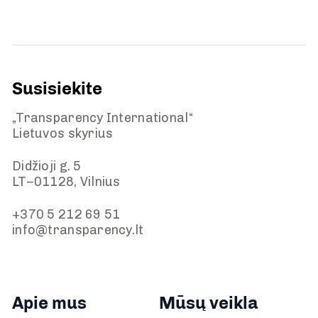
Susisiekite
„Transparency International“
Lietuvos skyrius
Didžioji g. 5
LT–01128, Vilnius
+370 5 212 69 51
info@transparency.lt
Apie mus
Mūsų veikla