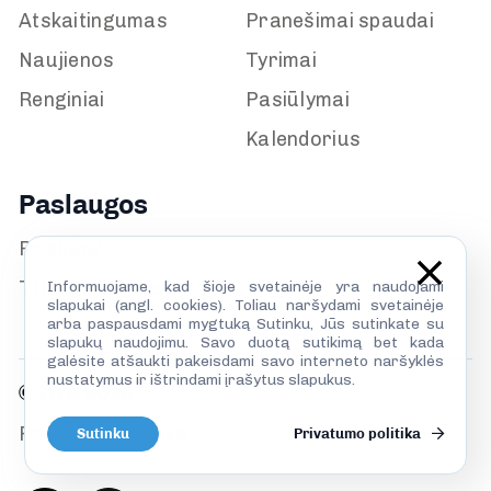
Atskaitingumas
Pranešimai spaudai
Naujienos
Tyrimai
Renginiai
Pasiūlymai
Kalendorius
Paslaugos
Prisijunk
TILS biblioteka
Informuojame, kad šioje svetainėje yra naudojami
slapukai (angl. cookies). Toliau naršydami svetainėje
arba paspausdami mygtuką Sutinku, Jūs sutinkate su
slapukų naudojimu. Savo duotą sutikimą bet kada
galėsite atšaukti pakeisdami savo interneto naršyklės
nustatymus ir ištrindami įrašytus slapukus.
© TILS 2026
Privatumo politika
Sutinku
Privatumo politika