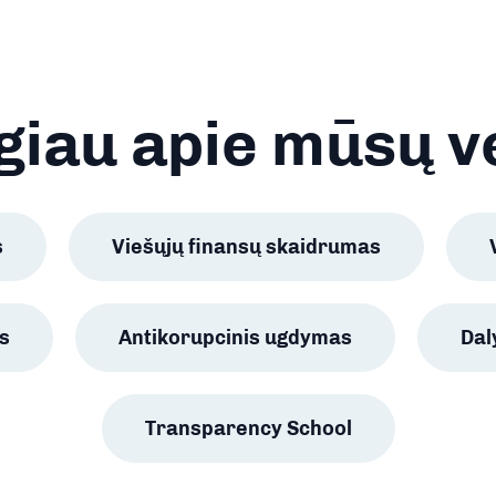
iau apie mūsų v
s
Viešųjų finansų skaidrumas
s
Antikorupcinis ugdymas
Da
Transparency School