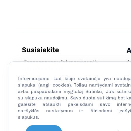
Susisiekite
A
„Transparency International“
A
Lietuvos skyrius
N
Informuojame, kad šioje svetainėje yra naudoj
Didžioji g. 5
R
slapukai (angl. cookies). Toliau naršydami svetain
LT–01128, Vilnius
arba paspausdami mygtuką Sutinku, Jūs sutink
su slapukų naudojimu. Savo duotą sutikimą bet k
+370 5 212 69 51
galėsite atšaukti pakeisdami savo intern
info@transparency.lt
naršyklės nustatymus ir ištrindami įrašy
slapukus.