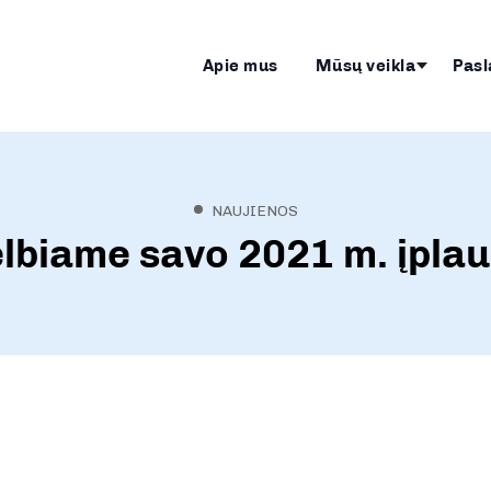
Apie mus
Mūsų veikla
Pasl
NAUJIENOS
lbiame savo 2021 m. įpla