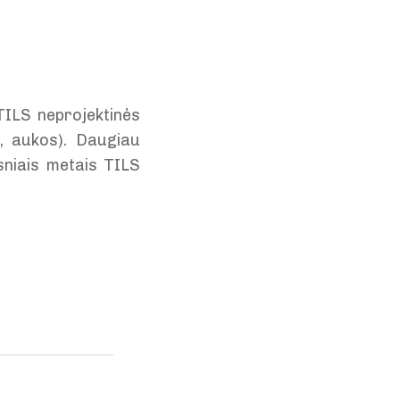
TILS neprojektinės
s, aukos). Daugiau
sniais metais TILS