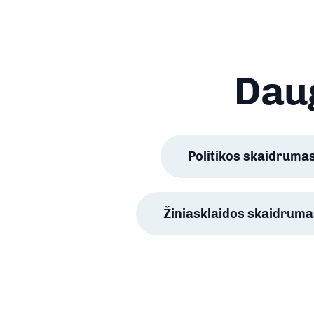
Daug
Politikos skaidruma
Žiniasklaidos skaidruma