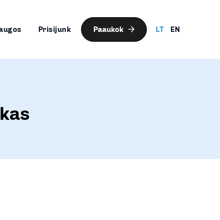
augos
Prisijunk
Paaukok
LT
EN
ukas