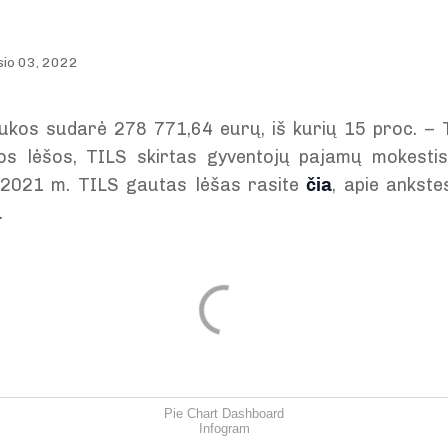
sio 03, 2022
ukos sudarė 278 771,64 eurų, iš kurių 15 proc. – 
btos lėšos, TILS skirtas gyventojų pajamų mokesti
e 2021 m. TILS gautas lėšas rasite
čia
, apie ankste
.
Pie Chart Dashboard
Infogram