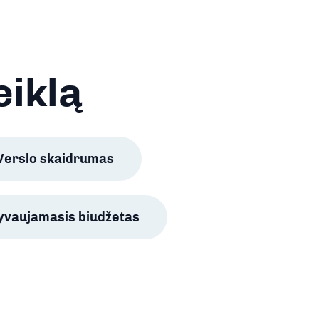
eiklą
Verslo skaidrumas
lyvaujamasis biudžetas