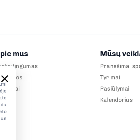
pie mus
Mūsų veikl
tskaitingumas
Pranešimai sp
aujienos
Tyrimai
ami
enginiai
Pasiūlymai
ėje
ate
Kalendorius
ada
eto
tus