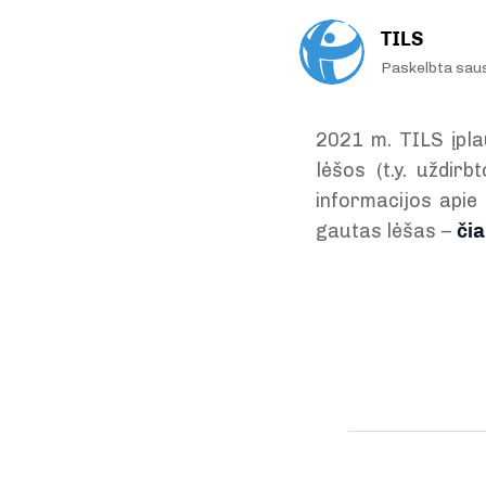
TILS
Paskelbta sau
2021 m. TILS įpla
lėšos (t.y. uždir
informacijos api
gautas lėšas –
čia