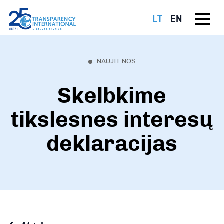
LT
EN
NAUJIENOS
Skelbkime
tikslesnes interesų
deklaracijas