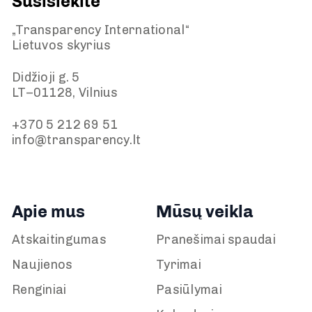
Susisiekite
„Transparency International“
Lietuvos skyrius
Didžioji g. 5
LT–01128, Vilnius
+370 5 212 69 51
info@transparency.lt
Apie mus
Mūsų veikla
Atskaitingumas
Pranešimai spaudai
Naujienos
Tyrimai
Renginiai
Pasiūlymai