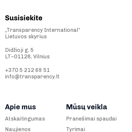
Susisiekite
„Transparency International“
Lietuvos skyrius
Didžioji g. 5
LT–01128, Vilnius
+370 5 212 69 51
info@transparency.lt
Apie mus
Mūsų veikla
Atskaitingumas
Pranešimai spaudai
Naujienos
Tyrimai