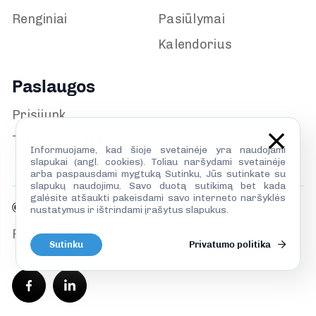
Renginiai
Pasiūlymai
Kalendorius
Paslaugos
Prisijunk
TILS biblioteka
Informuojame, kad šioje svetainėje yra naudojami
slapukai (angl. cookies). Toliau naršydami svetainėje
arba paspausdami mygtuką Sutinku, Jūs sutinkate su
slapukų naudojimu. Savo duotą sutikimą bet kada
galėsite atšaukti pakeisdami savo interneto naršyklės
© TILS 2026
nustatymus ir ištrindami įrašytus slapukus.
Privatumo politika
Sutinku
Privatumo politika