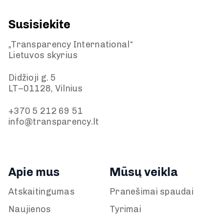
Susisiekite
„Transparency International“
Lietuvos skyrius
Didžioji g. 5
LT–01128, Vilnius
+370 5 212 69 51
info@transparency.lt
Apie mus
Mūsų veikla
Atskaitingumas
Pranešimai spaudai
Naujienos
Tyrimai