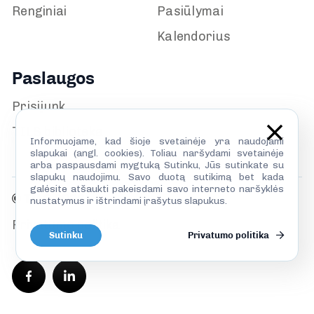
Renginiai
Pasiūlymai
Kalendorius
Paslaugos
Prisijunk
TILS biblioteka
Informuojame, kad šioje svetainėje yra naudojami
slapukai (angl. cookies). Toliau naršydami svetainėje
arba paspausdami mygtuką Sutinku, Jūs sutinkate su
slapukų naudojimu. Savo duotą sutikimą bet kada
galėsite atšaukti pakeisdami savo interneto naršyklės
© TILS 2026
nustatymus ir ištrindami įrašytus slapukus.
Privatumo politika
Sutinku
Privatumo politika