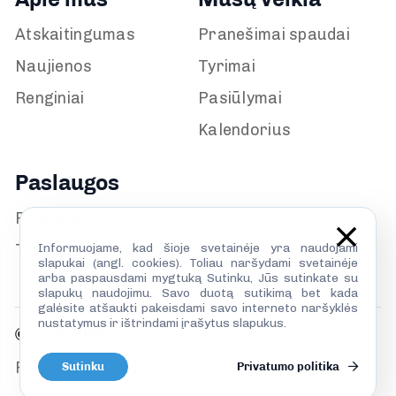
Atskaitingumas
Pranešimai spaudai
Naujienos
Tyrimai
Renginiai
Pasiūlymai
Kalendorius
Paslaugos
Prisijunk
Informuojame, kad šioje svetainėje yra naudojami
TILS biblioteka
slapukai (angl. cookies). Toliau naršydami svetainėje
arba paspausdami mygtuką Sutinku, Jūs sutinkate su
slapukų naudojimu. Savo duotą sutikimą bet kada
galėsite atšaukti pakeisdami savo interneto naršyklės
nustatymus ir ištrindami įrašytus slapukus.
© TILS 2026
Privatumo politika
Sutinku
Privatumo politika