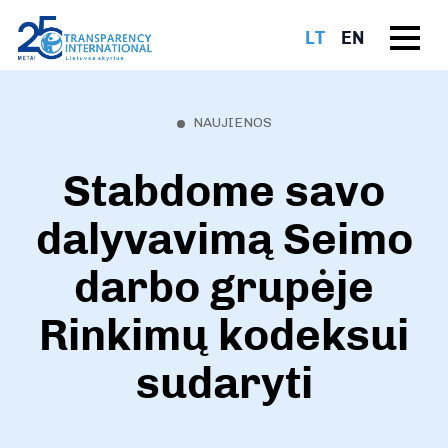
LT
EN
NAUJIENOS
Stabdome savo
dalyvavimą Seimo
darbo grupėje
Rinkimų kodeksui
sudaryti