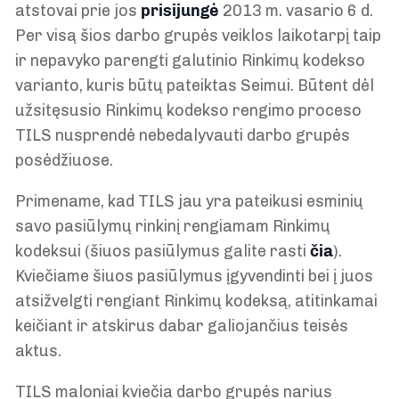
atstovai prie jos
prisijungė
2013 m. vasario 6 d.
Per visą šios darbo grupės veiklos laikotarpį taip
ir nepavyko parengti galutinio Rinkimų kodekso
varianto, kuris būtų pateiktas Seimui. Būtent dėl
užsitęsusio Rinkimų kodekso rengimo proceso
TILS nusprendė nebedalyvauti darbo grupės
posėdžiuose.
Primename, kad TILS jau yra pateikusi esminių
savo pasiūlymų rinkinį rengiamam Rinkimų
kodeksui (šiuos pasiūlymus galite rasti
čia
).
Kviečiame šiuos pasiūlymus įgyvendinti bei į juos
atsižvelgti rengiant Rinkimų kodeksą, atitinkamai
keičiant ir atskirus dabar galiojančius teisės
aktus.
TILS maloniai kviečia darbo grupės narius