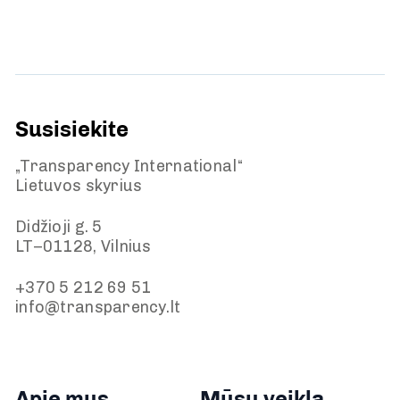
Susisiekite
„Transparency International“
Lietuvos skyrius
Didžioji g. 5
LT–01128, Vilnius
+370 5 212 69 51
info@transparency.lt
Apie mus
Mūsų veikla