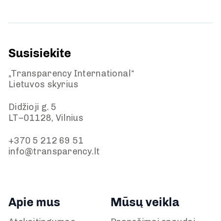
Susisiekite
„Transparency International“
Lietuvos skyrius
Didžioji g. 5
LT–01128, Vilnius
+370 5 212 69 51
info@transparency.lt
Apie mus
Mūsų veikla