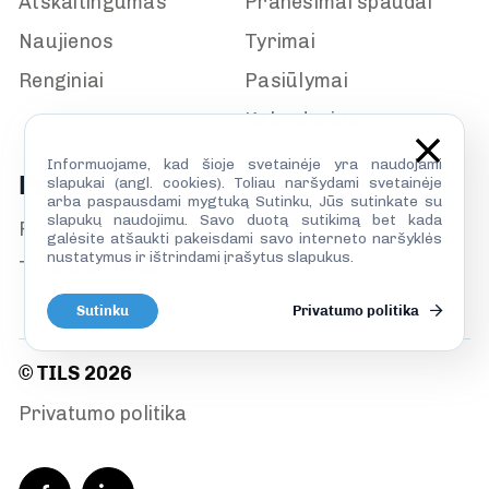
Atskaitingumas
Pranešimai spaudai
Naujienos
Tyrimai
Renginiai
Pasiūlymai
Kalendorius
Informuojame, kad šioje svetainėje yra naudojami
Paslaugos
slapukai (angl. cookies). Toliau naršydami svetainėje
arba paspausdami mygtuką Sutinku, Jūs sutinkate su
slapukų naudojimu. Savo duotą sutikimą bet kada
Prisijunk
galėsite atšaukti pakeisdami savo interneto naršyklės
nustatymus ir ištrindami įrašytus slapukus.
TILS biblioteka
Sutinku
Privatumo politika
© TILS 2026
Privatumo politika