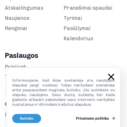
Atskaitingumas
Pranešimai spaudai
Naujienos
Tyrimai
Renginiai
Pasiūlymai
Kalendorius
Paslaugos
Prisijunk
TILS biblioteka
Informuojame, kad šioje svetainėje yra naudojami
slapukai (angl. cookies). Toliau naršydami svetainėje
arba paspausdami mygtuką Sutinku, Jūs sutinkate su
slapukų naudojimu. Savo duotą sutikimą bet kada
galėsite atšaukti pakeisdami savo interneto naršyklės
© TILS 2026
nustatymus ir ištrindami įrašytus slapukus.
Privatumo politika
Sutinku
Privatumo politika