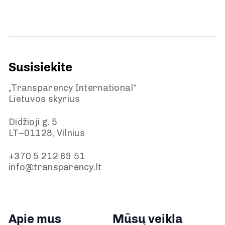
Susisiekite
„Transparency International“
Lietuvos skyrius
Didžioji g. 5
LT–01128, Vilnius
+370 5 212 69 51
info@transparency.lt
Apie mus
Mūsų veikla