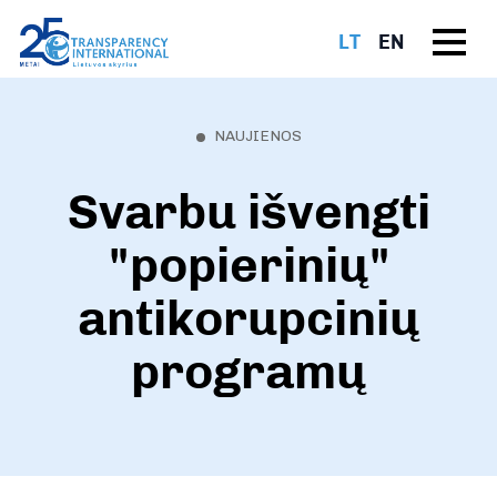
LT
EN
NAUJIENOS
Svarbu išvengti
"popierinių"
antikorupcinių
programų