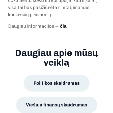
dokumentu kovai su korupcija, kad šįkart į
visa tai bus pasižiūrėta rimtai, imamasi
konkrečių priemonių.
Daugiau informacijos –
čia
.
Daugiau apie mūsų
veiklą
Politikos skaidrumas
Viešųjų finansų skaidrumas