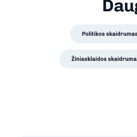
Daug
Politikos skaidruma
Žiniasklaidos skaidruma