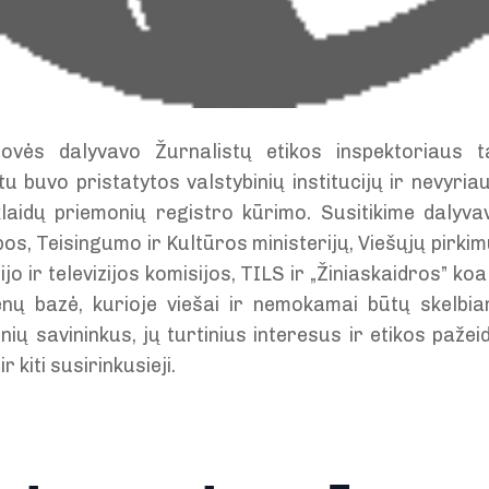
ovės dalyvavo Žurnalistų etikos inspektoriaus 
tu buvo pristatytos valstybinių institucijų ir nevyria
sklaidų priemonių registro kūrimo. Susitikime dalyva
os, Teisingumo ir Kultūros ministerijų, Viešųjų pirki
jo ir televizijos komisijos, TILS ir „Žiniaskaidros” koa
enų bazė, kurioje viešai ir nemokamai būtų skelbia
nių savininkus, jų turtinius interesus ir etikos pažei
r kiti susirinkusieji.