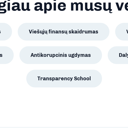
iau apie mūsų v
s
Viešųjų finansų skaidrumas
s
Antikorupcinis ugdymas
Da
Transparency School