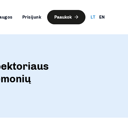
augos
Prisijunk
Paaukok
LT
EN
pektoriaus
iemonių