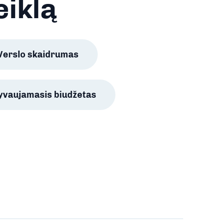
eiklą
Verslo skaidrumas
lyvaujamasis biudžetas