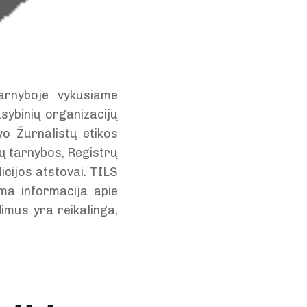
tarnyboje vykusiame
usybinių organizacijų
vo Žurnalistų etikos
mų tarnybos, Registrų
licijos atstovai. TILS
ma informacija apie
dimus yra reikalinga,