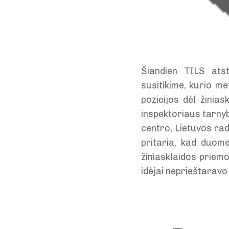
Šiandien TILS atst
susitikime, kurio me
pozicijos dėl žinia
inspektoriaus tarnyb
centro, Lietuvos radi
pritaria, kad duom
žiniasklaidos priemo
idėjai neprieštaravo i