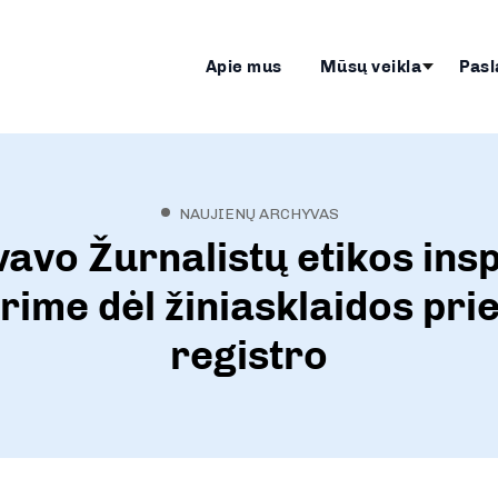
Apie mus
Mūsų veikla
Pasl
NAUJIENŲ ARCHYVAS
vavo Žurnalistų etikos ins
rime dėl žiniasklaidos pr
registro