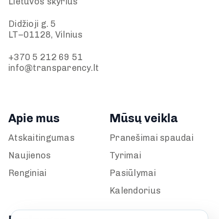
Lietuvos skyrius
Didžioji g. 5
LT–01128, Vilnius
+370 5 212 69 51
info@transparency.lt
Apie mus
Mūsų veikla
Atskaitingumas
Pranešimai spaudai
Naujienos
Tyrimai
Renginiai
Pasiūlymai
Kalendorius