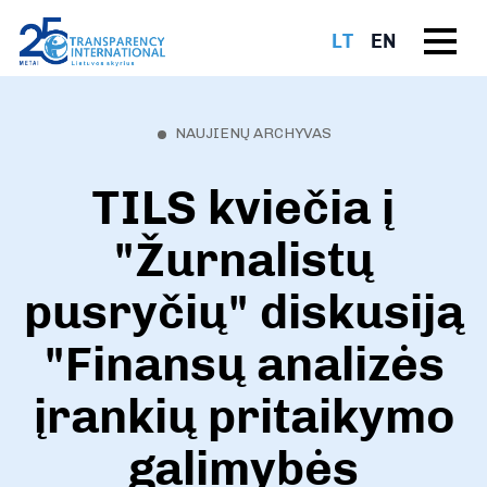
LT
EN
NAUJIENŲ ARCHYVAS
TILS kviečia į
"Žurnalistų
pusryčių" diskusiją
"Finansų analizės
įrankių pritaikymo
galimybės