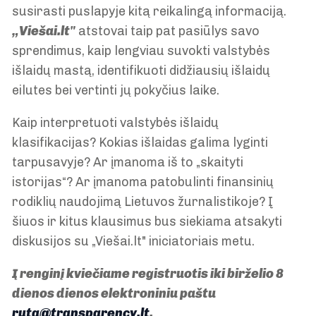
susirasti puslapyje kitą reikalingą informaciją.
„Viešai.lt"
atstovai taip pat pasiūlys savo
sprendimus, kaip lengviau suvokti valstybės
išlaidų mastą, identifikuoti didžiausių išlaidų
eilutes bei vertinti jų pokyčius laike.
Kaip interpretuoti valstybės išlaidų
klasifikacijas? Kokias išlaidas galima lyginti
tarpusavyje? Ar įmanoma iš to „skaityti
istorijas“? Ar įmanoma patobulinti finansinių
rodiklių naudojimą Lietuvos žurnalistikoje? Į
šiuos ir kitus klausimus bus siekiama atsakyti
diskusijos su „Viešai.lt" iniciatoriais metu.
Į renginį kviečiame registruotis iki birželio 8
dienos dienos elektroniniu paštu
ruta@transparency.lt
.