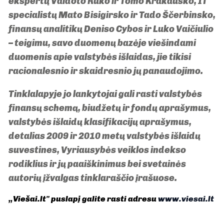
ekspertų Vaidoto Rūko ir Tomo Krakausko, IT
specialistų Mato Bisigirsko ir Tado Ščerbinsko,
finansų analitikų Deniso Cybos ir Luko Vaičiulio
– teigimu, savo duomenų bazėje viešindami
duomenis apie valstybės išlaidas, jie tikisi
racionalesnio ir skaidresnio jų panaudojimo.
Tinklalapyje jo lankytojai gali rasti valstybės
finansų schemą, biudžetų ir fondų aprašymus,
valstybės išlaidų klasifikacijų aprašymus,
detalias 2009 ir 2010 metų valstybės išlaidų
suvestines, Vyriausybės veiklos indekso
rodiklius ir jų paaiškinimus bei svetainės
autorių įžvalgas tinklaraščio įrašuose.
„Viešai.lt" puslapį galite rasti adresu
www.viesai.lt