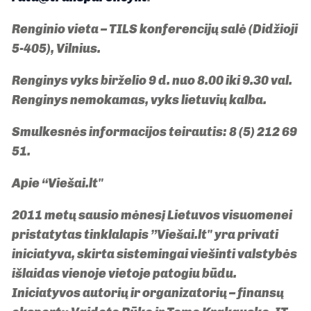
Renginio vieta – TILS konferencijų salė (Didžioji
5-405), Vilnius.
Renginys vyks birželio 9 d. nuo 8.00 iki 9.30 val.
Renginys nemokamas, vyks lietuvių kalba.
Smulkesnės informacijos teirautis: 8 (5) 212 69
51.
Apie “Viešai.lt"
2011 metų sausio mėnesį Lietuvos visuomenei
pristatytas tinklalapis ”Viešai.lt" yra privati
iniciatyva, skirta sistemingai viešinti valstybės
išlaidas vienoje vietoje patogiu būdu.
Iniciatyvos autorių ir organizatorių – finansų