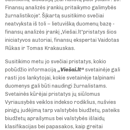
Finansų analizės įrankių pritaikymo galimybės
žurnalistikoje“. Šįkartą susitikimo svečiai
neatvyksta iš toli – lietuvišką duomenų bazę -
finansų analizės įrankį „Viešai.lt“pristatys šios
iniciatyvos autoriai, finansų ekspertai Vaidotas
Rūkas ir Tomas Krakauskas.
Susitikimo metu jo svečiai pristatys, kokio
pobūdžio informaciją
„Viešai.lt“
svetainėje gali
rasti jos lankytojai, kokie svetainėje talpinami
duomenys gali būti naudingi žurnalistams.
Svetainės kūrėjai pristatys jų siūlomus
Vyriausybės veiklos indekso rodiklius, nušvies
pinigų judėjimą tarp valstybės biudžetų, pateiks
biudžetų aprašymus bei valstybės išlaidų
klasifikacijas bei papasakos, kaip greitai