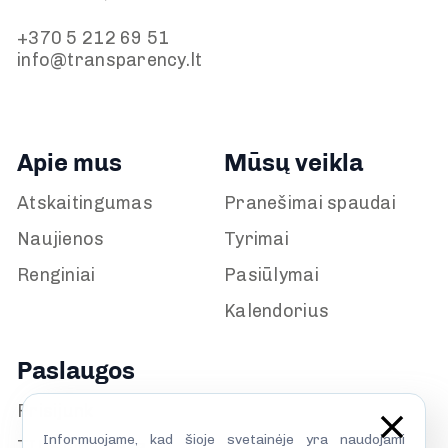
+370 5 212 69 51
info@transparency.lt
Apie mus
Mūsų veikla
Atskaitingumas
Pranešimai spaudai
Naujienos
Tyrimai
Renginiai
Pasiūlymai
Kalendorius
Paslaugos
Prisijunk
Informuojame, kad šioje svetainėje yra naudojami
TILS biblioteka