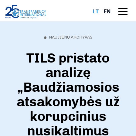
LT
EN
NAUJIENŲ ARCHYVAS
TILS pristato
analizę
„Baudžiamosios
atsakomybės už
korupcinius
nusikaltimus