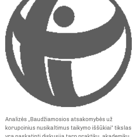
Analizės „Baudžiamosios atsakomybės už
korupcinius nusikaltimus taikymo iššūkiai” tikslas
yra paskatinti diskusiją tarp praktikų, akademikų