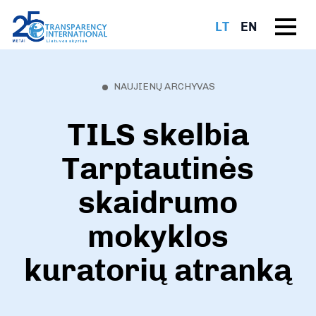
LT
EN
NAUJIENŲ ARCHYVAS
TILS skelbia
Tarptautinės
skaidrumo
mokyklos
kuratorių atranką