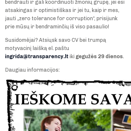
bendrauti ir gali koordinuoti žmonių grupę, jei esi
atsakingas ir optimistiškas ir jei tu, kaip ir mes,
jauti „zero tolerance for corruption“, prisijunk
prie mūsų ir bendraminčių iš viso pasaulio!
Susidomėjai? Atsiųsk savo CV bei trumpą
motyvacinį laišką el. paštu
ingrida@transparency.lt
iki
gegužės 29 dienos
.
Daugiau informacijos: