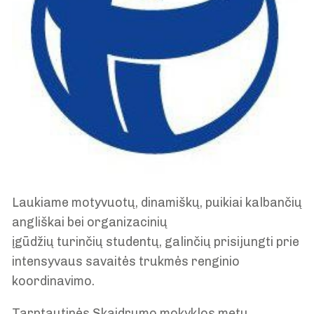
Laukiame motyvuotų, dinamiškų, puikiai kalbančių
angliškai bei organizacinių
įgūdžių turinčių studentų, galinčių prisijungti prie
intensyvaus savaitės trukmės renginio
koordinavimo.
Tarptautinės Skaidrumo mokyklos metu