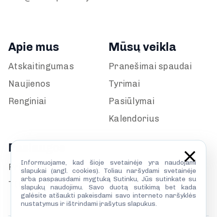
Apie mus
Mūsų veikla
Atskaitingumas
Pranešimai spaudai
Naujienos
Tyrimai
Renginiai
Pasiūlymai
Kalendorius
Paslaugos
Informuojame, kad šioje svetainėje yra naudojami
Prisijunk
slapukai (angl. cookies). Toliau naršydami svetainėje
arba paspausdami mygtuką Sutinku, Jūs sutinkate su
TILS biblioteka
slapukų naudojimu. Savo duotą sutikimą bet kada
galėsite atšaukti pakeisdami savo interneto naršyklės
nustatymus ir ištrindami įrašytus slapukus.