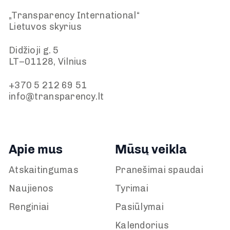
„Transparency International“
Lietuvos skyrius
Didžioji g. 5
LT–01128, Vilnius
+370 5 212 69 51
info@transparency.lt
Apie mus
Mūsų veikla
Atskaitingumas
Pranešimai spaudai
Naujienos
Tyrimai
Renginiai
Pasiūlymai
Kalendorius