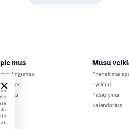
pie mus
Mūsų veikl
tskaitingumas
Pranešimai sp
aujienos
Tyrimai
ami
enginiai
Pasiūlymai
ėje
ate
Kalendorius
ada
eto
tus