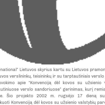
national” Lietuvos skyrius kartu su Lietuvos pramon
vos verslininkų, teisininkų ir su tarptautiniais versl
vokimo apie “Konvenciją dėl kovos su užsienio 
autiniuose verslo sandoriuose” gerinimas, kurį rem
oje. Šio projekto 2002 m. rugsėjo 17 dieną s
ikuoti Konvenciją dėl kovos su užsienio valstybių par