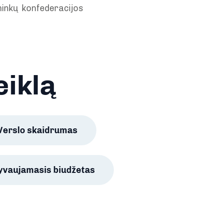
ninkų konfederacijos
eiklą
Verslo skaidrumas
lyvaujamasis biudžetas