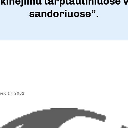
kinėjimu tarptautiniuose 
sandoriuose”.
sėjo 17, 2002