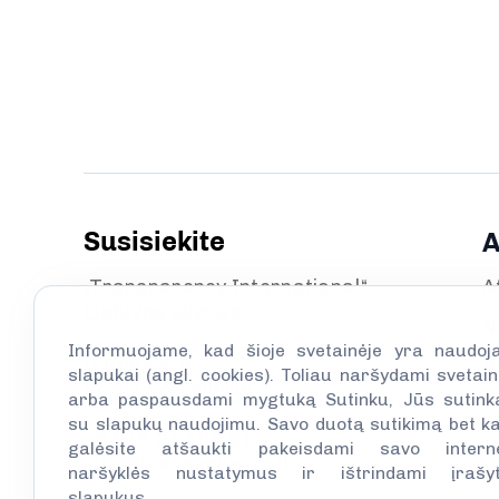
Susisiekite
A
„Transparency International“
A
Lietuvos skyrius
N
Informuojame, kad šioje svetainėje yra naudoj
Didžioji g. 5
R
slapukai (angl. cookies). Toliau naršydami svetain
LT–01128, Vilnius
arba paspausdami mygtuką Sutinku, Jūs sutink
su slapukų naudojimu. Savo duotą sutikimą bet k
+370 5 212 69 51
galėsite atšaukti pakeisdami savo intern
info@transparency.lt
naršyklės nustatymus ir ištrindami įrašy
slapukus.