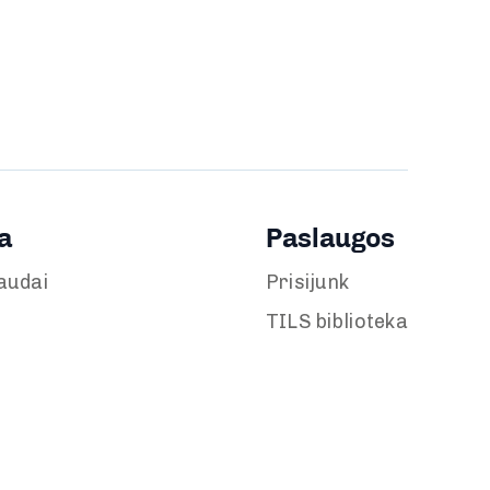
a
Paslaugos
audai
Prisijunk
TILS biblioteka