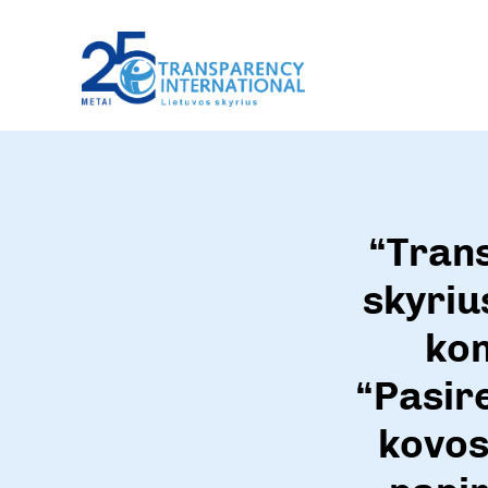
“Trans
skyriu
kon
“Pasire
kovos