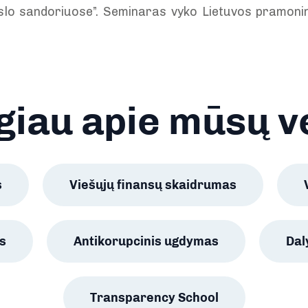
slo sandoriuose”. Seminaras vyko Lietuvos pramoni
iau apie mūsų v
s
Viešųjų finansų skaidrumas
s
Antikorupcinis ugdymas
Da
Transparency School