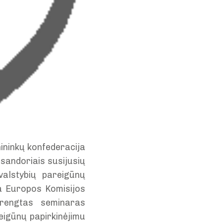
ininkų konfederacija
o sandoriais susijusių
valstybių pareigūnų
ia Europos Komisijos
urengtas seminaras
eigūnų papirkinėjimu