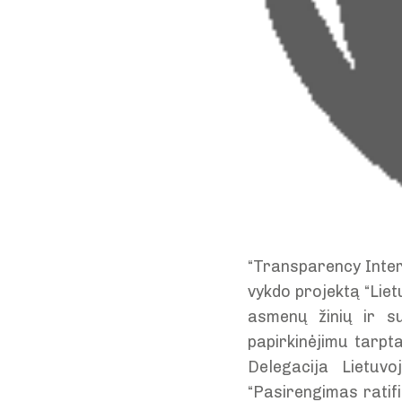
“Transparency Inter
vykdo projektą “Lietu
asmenų žinių ir su
papirkinėjimu tarpt
Delegacija Lietuv
“Pasirengimas ratif