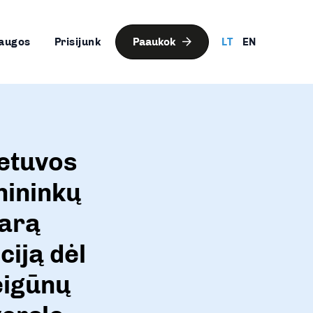
augos
Prisijunk
Paaukok
LT
EN
ietuvos
nininkų
narą
ciją dėl
eigūnų