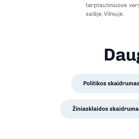
tarptautiniuose ver
salėje, Vilniuje.
Daug
Politikos skaidruma
Žiniasklaidos skaidruma