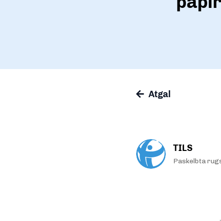
papir
Atgal
TILS
Paskelbta rug