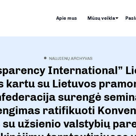
Apie mus
Mūsų veikla
Pasl
NAUJIENŲ ARCHYVAS
parency International” L
s kartu su Lietuvos pramo
federacija surengė semi
ngimas ratifikuoti Konven
 su užsienio valstybių par