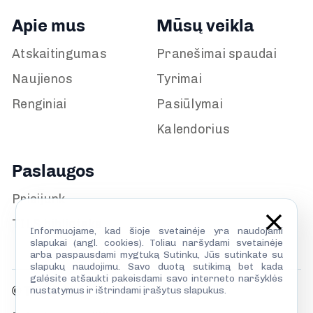
Apie mus
Mūsų veikla
Atskaitingumas
Pranešimai spaudai
Naujienos
Tyrimai
Renginiai
Pasiūlymai
Kalendorius
Paslaugos
Prisijunk
TILS biblioteka
Informuojame, kad šioje svetainėje yra naudojami
slapukai (angl. cookies). Toliau naršydami svetainėje
arba paspausdami mygtuką Sutinku, Jūs sutinkate su
slapukų naudojimu. Savo duotą sutikimą bet kada
galėsite atšaukti pakeisdami savo interneto naršyklės
© TILS 2026
nustatymus ir ištrindami įrašytus slapukus.