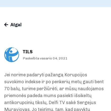
Atgal
TILS
Paskelbta vasario 04, 2021
Jei norime padaryti pažangą Korupcijos
suvokimo indekse ir po penkerių metų gauti bent
70 balų, turime peržiūrėti, ar mūsų naudojamos
priemonės padeda mums pasiekti išsikeltų
antikorupcinių tikslų, Delfi TV sakė Sergejus
Muravjovas. Jo teigimu, tam, kad pavyktų