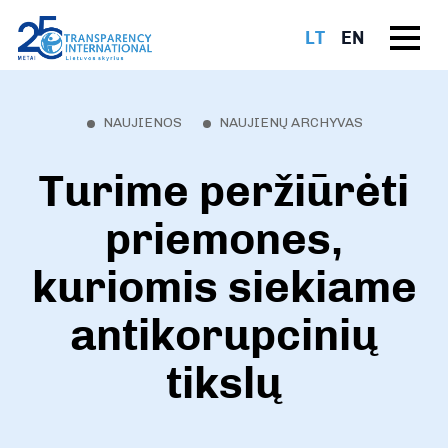
LT
EN
NAUJIENOS
NAUJIENŲ ARCHYVAS
Turime peržiūrėti
priemones,
kuriomis siekiame
antikorupcinių
tikslų