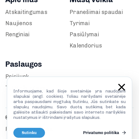
Atskaitingumas
Pranešimai spaudai
Naujienos
Tyrimai
Renginiai
Pasiūlymai
Kalendorius
Paslaugos
Prisijunk
TILS biblioteka
Informuojame, kad šioje svetainėje yra naudojami
slapukai (angl. cookies). Toliau naršydami svetainėje
arba paspausdami mygtuką Sutinku, Jūs sutinkate su
slapukų naudojimu. Savo duotą sutikimą bet kada
galėsite atšaukti pakeisdami savo interneto naršyklės
© TILS 2026
nustatymus ir ištrindami įrašytus slapukus.
Privatumo politika
Sutinku
Privatumo politika