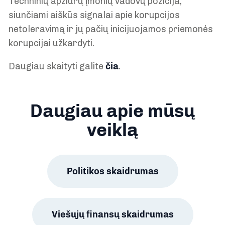
Techninių apžiūrų įmonių vadovų pozicija,
siunčiami aiškūs signalai apie korupcijos
netoleravimą ir jų pačių inicijuojamos priemonės
korupcijai užkardyti.
Daugiau skaityti galite
čia
.
Daugiau apie mūsų
veiklą
Politikos skaidrumas
Viešųjų finansų skaidrumas