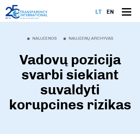
LT
EN
NAUJIENOS
NAUJIENŲ ARCHYVAS
Vadovų pozicija
svarbi siekiant
suvaldyti
korupcines rizikas