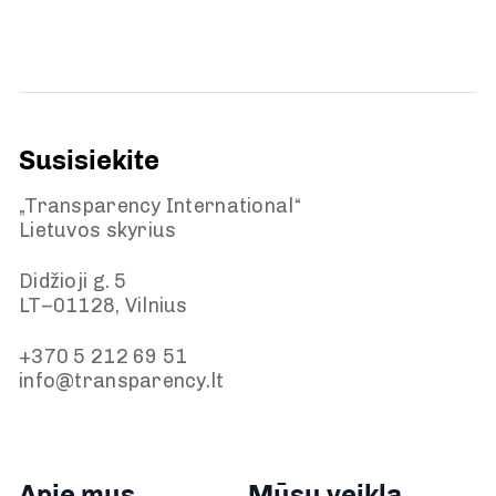
Susisiekite
„Transparency International“
Lietuvos skyrius
Didžioji g. 5
LT–01128, Vilnius
+370 5 212 69 51
info@transparency.lt
Apie mus
Mūsų veikla